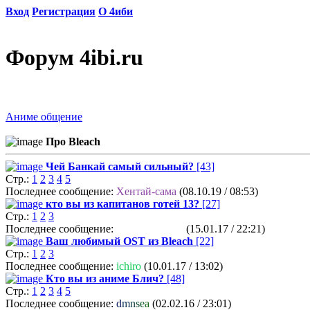
Вход
Регистрация
О 4иби
Форум 4ibi.ru
Аниме общение
Про Bleach
Чей Банкай самый сильный?
[43]
Стр.:
1
2
3
4
5
Последнее сообщение:
Хентай-сама
(08.10.19 / 08:53)
кто вы из капитанов готей 13?
[27]
Стр.:
1
2
3
Последнее сообщение:
Milk Keyboard
(15.01.17 / 22:21)
Ваш любимый OST из Bleach
[22]
Стр.:
1
2
3
Последнее сообщение:
ichiro
(10.01.17 / 13:02)
Кто вы из аниме Блич?
[48]
Стр.:
1
2
3
4
5
Последнее сообщение:
d
m
n
s
e
a
(02.02.16 / 23:01)