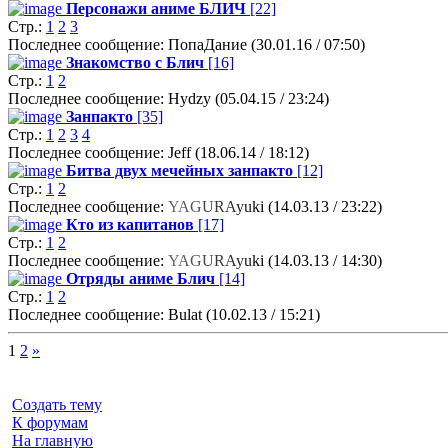
Персонажи аниме БЛИЧ
[22]
Стр.:
1
2
3
Последнее сообщение: ПопаДание (30.01.16 / 07:50)
Знакомство с Блич
[16]
Стр.:
1
2
Последнее сообщение: Hydzy (05.04.15 / 23:24)
Занпакто
[35]
Стр.:
1
2
3
4
Последнее сообщение: Jeff (18.06.14 / 18:12)
Битва двух мечейных занпакто
[12]
Стр.:
1
2
Последнее сообщение:
Y
A
G
U
R
A
y
u
k
i
(14.03.13 / 23:22)
Кто из капитанов
[17]
Стр.:
1
2
Последнее сообщение:
Y
A
G
U
R
A
y
u
k
i
(14.03.13 / 14:30)
Отряды аниме Блич
[14]
Стр.:
1
2
Последнее сообщение:
Bulat
(10.02.13 / 15:21)
1
2
»
Создать тему
К форумам
На главную