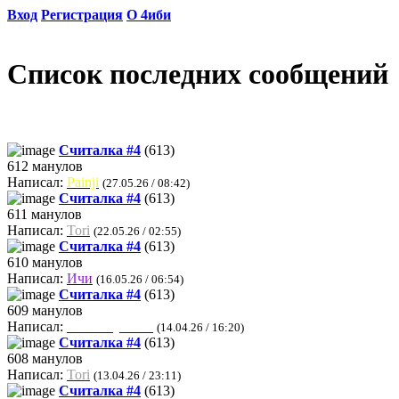
Вход
Регистрация
О 4иби
Список последних сообщений
Считалка #4
(613)
612 манулов
Написал:
Painji
(27.05.26 / 08:42)
Считалка #4
(613)
611 манулов
Написал:
Tori
(22.05.26 / 02:55)
Считалка #4
(613)
610 манулов
Написал:
И
ч
и
(16.05.26 / 06:54)
Считалка #4
(613)
609 манулов
Написал:
Milk Keyboard
(14.04.26 / 16:20)
Считалка #4
(613)
608 манулов
Написал:
Tori
(13.04.26 / 23:11)
Считалка #4
(613)