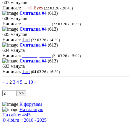
607 манулов
Написал:
D
e
v
i
l
E
y
e
s
(22.03.26 / 20:43)
Считалка #4
(613)
606 манулов
Написал:
Milk Keyboard
(22.03.26 / 16:55)
Считалка #4
(613)
605 манулов
Написал:
Tori
(22.03.26 / 14:39)
Считалка #4
(613)
604 манула
Написал:
Milk Keyboard
(21.03.26 / 15:02)
Считалка #4
(613)
603 манула
Написал:
Tori
(04.03.26 / 16:30)
«
1
2
3
4
5
...
10
»
К форумам
На главную
На сайте: 4/45
© 4ibi.ru :: 2010 - 2025