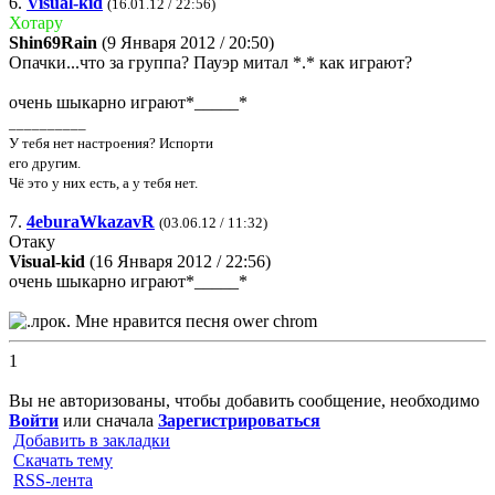
6.
Visual-kid
(16.01.12 / 22:56)
Хотару
Shin69Rain
(9 Января 2012 / 20:50)
Опачки...что за группа? Пауэр митал *.* как играют?
очень шыкарно играют*_____*
__________
У тебя нет настроения? Испорти
его другим.
Чё это у них есть, а у тебя нет.
7.
4eburaWkazavR
(03.06.12 / 11:32)
Отаку
Visual-kid
(16 Января 2012 / 22:56)
очень шыкарно играют*_____*
Мне нравится песня ower chrom
1
Вы не авторизованы, чтобы добавить сообщение, необходимо
Войти
или сначала
Зарегистрироваться
Добавить в закладки
Скачать тему
RSS-лента