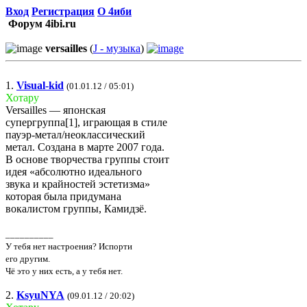
Вход
Регистрация
О 4иби
Форум 4ibi.ru
versailles
(
J - музыка
)
1.
Visual-kid
(01.01.12 / 05:01)
Хотару
Versailles — японская
супергруппа[1], играющая в стиле
пауэр-метал/неоклассический
метал. Создана в марте 2007 года.
В основе творчества группы стоит
идея «абсолютно идеального
звука и крайностей эстетизма»
которая была придумана
вокалистом группы, Камидзё.
__________
У тебя нет настроения? Испорти
его другим.
Чё это у них есть, а у тебя нет.
2.
KsyuNYA
(09.01.12 / 20:02)