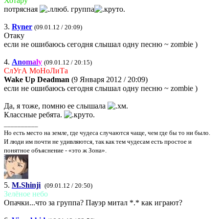
Хотару
потрясная
группа
3.
Ryner
(09.01.12 / 20:09)
Отаку
если не ошибаюсь сегодня слышал одну песню ~ zombie )
4.
A
n
o
m
a
l
y
(09.01.12 / 20:15)
СлУгА МоНоЛиТа
Wake Up Deadman
(9 Января 2012 / 20:09)
если не ошибаюсь сегодня слышал одну песню ~ zombie )
Да, я тоже, помню ее слышала
Классные ребята.
__________
Но есть место на земле, где чудеса случаются чаще, чем где бы то ни было.
И люди им почти не удивляются, так как тем чудесам есть простое и
понятное объяснение - «это ж Зона».
5.
M.Shinji
(09.01.12 / 20:50)
Зелёное небо
Опачки...что за группа? Пауэр митал *.* как играют?