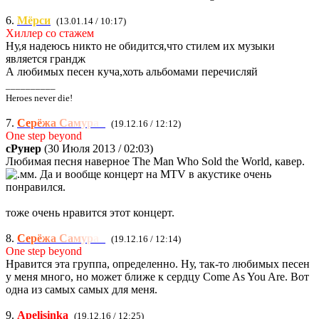
6.
Мёрси
(13.01.14 / 10:17)
Хиллер со стажем
Ну,я надеюсь никто не обидится,что стилем их музыки
является грандж
А любимых песен куча,хоть альбомами перечисляй
__________
Heroes never die!
7.
С
е
р
ё
ж
а
С
а
м
у
р
а
й
(19.12.16 / 12:12)
One step beyond
сРунер
(30 Июля 2013 / 02:03)
Любимая песня наверное The Man Who Sold the World, кавер.
Да и вообще концерт на МТV в акустике очень
понравился.
тоже очень нравится этот концерт.
8.
С
е
р
ё
ж
а
С
а
м
у
р
а
й
(19.12.16 / 12:14)
One step beyond
Нравится эта группа, определенно. Ну, так-то любимых песен
у меня много, но может ближе к сердцу Come As You Are. Вот
одна из самых самых для меня.
9.
Apelisinka
(19.12.16 / 12:25)