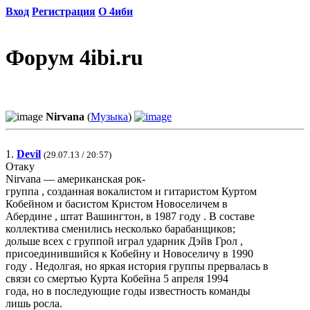
Вход
Регистрация
О 4иби
Форум 4ibi.ru
Nirvana
(
Музыка
)
1.
Devil
(29.07.13 / 20:57)
Отаку
Nirvana — американская рок-
группа , созданная вокалистом и гитаристом Куртом
Кобейном и басистом Кристом Новоселичем в
Абердине , штат Вашингтон, в 1987 году . В составе
коллектива сменились несколько барабанщиков;
дольше всех с группой играл ударник Дэйв Грол ,
присоединившийся к Кобейну и Новоселичу в 1990
году . Недолгая, но яркая история группы прервалась в
связи со смертью Курта Кобейна 5 апреля 1994
года, но в последующие годы известность команды
лишь росла.