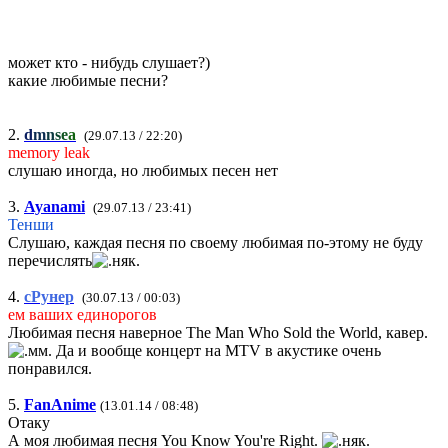
может кто - нибудь слушает?)
какие любимые песни?
2.
d
m
n
s
e
a
(29.07.13 / 22:20)
memory leak
слушаю иногда, но любимых песен нет
3.
Ayanami
(29.07.13 / 23:41)
Тенши
Слушаю, каждая песня по своему любимая по-этому не буду
перечислять
4.
сРунер
(30.07.13 / 00:03)
ем ваших единорогов
Любимая песня наверное The Man Who Sold the World, кавер.
Да и вообще концерт на МТV в акустике очень
понравился.
5.
FanAnime
(13.01.14 / 08:48)
Отаку
А моя любимая песня You Know You're Right.