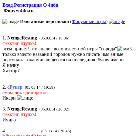
Вход
Регистрация
О 4иби
Форум 4ibi.ru
Имя аниме персонажа
(
Форумные игры
)
1.
NemgeResung
(05.03.14 / 18:06)
фэхктнг Ктулхъ!!
всем привет! это аналог всем известной игры "города"
только вместо названий городов нужно писать имя аниме
персонажа заканчивающегося на последнюю букву имени.
Я начну
ХатторИ
2.
сРунер
(05.03.14 / 19:59)
ем ваших единорогов
Икари
3.
NemgeResung
(05.03.14 / 20:02)
фэхктнг Ктулхъ!!
Ичиго
4.
Milk Keyboard
(05.03.14 / 20:46)