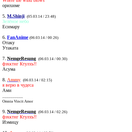
Where the wind blows
орихиме
5.
M.Shinji
(05.03.14 / 23:48)
Зелёное небо
Есимару
6.
FanAnime
(06.03.14 / 00:26)
Отаку
Утаката
7.
NemgeResung
(06.03.14 / 00:30)
фэхктнг Ктулхъ!!
Асума
8.
Ammy
(06.03.14 / 02:15)
я верю в чудеса
Ами
__________
Omnia Vincit Amor
9.
NemgeResung
(06.03.14 / 02:26)
фэхктнг Ктулхъ!!
Иэмицу