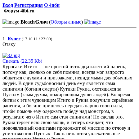
Вход
Регистрация
О 4иби
Форум 4ibi.ru
Bleach/Блич
(
Обзоры аниме
)
1.
Ryner
(17.10.11 / 22:00)
Отаку
Скачать (22.35 Kb)
Куросаки Итиго — не простой пятнадцатилетний парень,
потому как, сколько он себя помнил, всегда мог запросто
общаться с духами и призраками, невидимыми для обычных
людей. В один судьбоносный день ему является сама
синигами (богиня смерти) Кутики Рукиа, охотящаяся за
Пустым (злым духом, пожирающим души людей). Во время
битвы с этим чудовищем Итиго и Рукиа получили серьёзные
ранения, и богине пришлось передать парню свои силы,
чтобы помочь ему одержать победу над монстром, в
результате чего Итиго сам стал синигами! Но сделав это,
Рукиа теряет всю свою мощь, и теперь ожидает, что
новоявленный синигами продолжит её миссию по отлову и
уничтожению Пустых. Так начинаются увлекательные