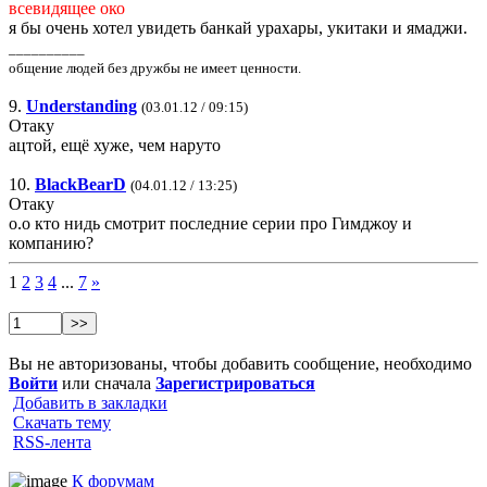
всевидящее око
я бы очень хотел увидеть банкай урахары, укитаки и ямаджи.
__________
общение людей без дружбы не имеет ценности.
9.
Understanding
(03.01.12 / 09:15)
Отаку
ацтой, ещё хуже, чем наруто
10.
BlackBearD
(04.01.12 / 13:25)
Отаку
о.о кто нидь смотрит последние серии про Гимджоу и
компанию?
1
2
3
4
...
7
»
Вы не авторизованы, чтобы добавить сообщение, необходимо
Войти
или сначала
Зарегистрироваться
Добавить в закладки
Скачать тему
RSS-лента
К форумам