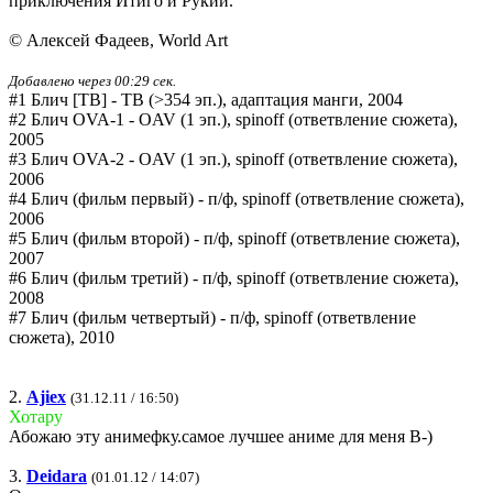
приключения Итиго и Рукии.
© Алексей Фадеев, World Art
Добавлено через 00:29 сек.
#1 Блич [ТВ] - ТВ (>354 эп.), адаптация манги, 2004
#2 Блич OVA-1 - OAV (1 эп.), spinoff (ответвление сюжета),
2005
#3 Блич OVA-2 - OAV (1 эп.), spinoff (ответвление сюжета),
2006
#4 Блич (фильм первый) - п/ф, spinoff (ответвление сюжета),
2006
#5 Блич (фильм второй) - п/ф, spinoff (ответвление сюжета),
2007
#6 Блич (фильм третий) - п/ф, spinoff (ответвление сюжета),
2008
#7 Блич (фильм четвертый) - п/ф, spinoff (ответвление
сюжета), 2010
2.
Ajiex
(31.12.11 / 16:50)
Хотару
Абожаю эту анимефку.самое лучшее аниме для меня B-)
3.
Deidara
(01.01.12 / 14:07)