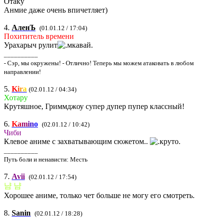
Отаку
Анмие даже очень впичетляет)
4.
АленЪ
(01.01.12 / 17:04)
Похититель времени
Урахарыч рулит
__________
- Сэр, мы окружены! - Отлично! Теперь мы можем атаковать в любом
направлении!
5.
K
i
r
a
(02.01.12 / 04:34)
Хотару
Крутяшное, Гриммджоу супер дупер пупер классный!
6.
K
a
m
i
n
o
(02.01.12 / 10:42)
Чиби
Клевое аниме с захватывающим сюжетом..
__________
Путь боли и ненависти: Месть
7.
Avii
(02.01.12 / 17:54)
냠 냠
Хорошее аниме, только чет больше не могу его смотреть.
8.
Sanin
(02.01.12 / 18:28)