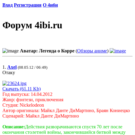
Вход
Регистрация
О 4иби
Форум 4ibi.ru
Аватар: Легенда о Корре
(
Обзоры аниме
)
1.
Axel
(08.05.12 / 06:49)
Отаку
Скачать (61.11 Kb)
Год выпуска: 14.04.2012
Жанр: фэнтези, приключения
Студия: Nickelodeon
Автор оригинала: Майкл Данте ДиМартино, Браян Кониецко
Сценарий: Майкл Данте ДиМартино
Описание:
Действия разворачиваются спустя 70 лет после
окончания столетней войны, закончившийся битвой между