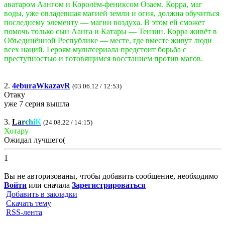
аватаром Аангом и Королём-фениксом Озаем. Корра, маг
воды, уже овладевшая магией земли и огня, должна обучиться
последнему элементу — магии воздуха. В этом ей сможет
помочь только сын Аанга и Катары — Тензин. Корра живёт в
Объединённой Республике — месте, где вместе живут люди
всех наций. Героям мультсериала предстоит борьба с
преступностью и готовящимся восстанием против магов.
2.
4eburaWkazavR
(03.06.12 / 12:53)
Отаку
уже 7 серия вышла
3.
L
a
r
c
h
i
K
(24.08.22 / 14:15)
Хотару
Ожидал лучшего(
1
Вы не авторизованы, чтобы добавить сообщение, необходимо
Войти
или сначала
Зарегистрироваться
Добавить в закладки
Скачать тему
RSS-лента