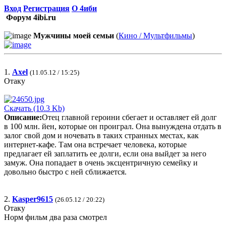
Вход
Регистрация
О 4иби
Форум 4ibi.ru
Мужчины моей семьи
(
Кино / Мультфильмы
)
1.
Axel
(11.05.12 / 15:25)
Отаку
Скачать (10.3 Kb)
Описание:
Отец главной героини сбегает и оставляет ей долг
в 100 млн. йен, которые он проиграл. Она вынуждена отдать в
залог свой дом и ночевать в таких странных местах, как
интернет-кафе. Там она встречает человека, которые
предлагает ей заплатить ее долги, если она выйдет за него
замуж. Она попадает в очень эксцентричную семейку и
довольно быстро с ней сближается.
2.
Kasper9615
(26.05.12 / 20:22)
Отаку
Норм фильм два раза смотрел