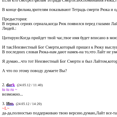
Если кто смотрел фильм Тетрадь Смерти:Воспоминания Рюка,то
В конце фильма,зрителям показывают Тетрадь смерти Рюка и о
Предыстория:
В первых сериях сериала,когда Рюк появился перед глазами Ла
Людей.:
Цитирую:Когда прийдет твой час,твое имя будет вписано в мою Т
И так:Неизвестный Бог Смерти,который пришел к Рюку выслушат
В последних словая Рюка-нам дают намек-на то,что Лайт не уме
Я думаю...что тот Неизвестный Бог Смерти и был Лайтом,котор
А что по этому поводу думаете Вы?
2.
d
a
r
k
(24.05.12 / 11:40)
tu tu ru ~
возможно...
3.
И
н
ь
(24.05.12 / 14:20)
~L~
да-да,полностью поддерживаю твою версию.думаю,Лайт все-та