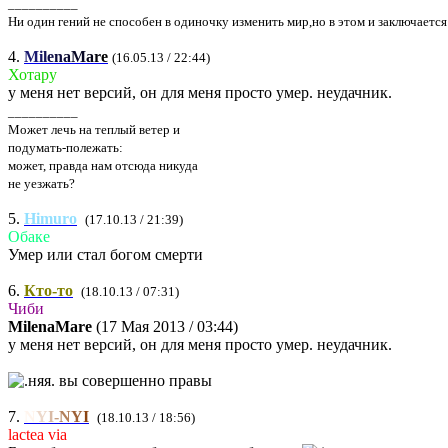
__________
Ни один гений не способен в одиночку изменить мир,но в этом и заключается
4.
M
i
l
e
n
a
M
a
r
e
(16.05.13 / 22:44)
Хотару
у меня нет версий, он для меня просто умер. неудачник.
__________
Может лечь на теплый ветер и
подумать-полежать:
может, правда нам отсюда никуда
не уезжать?
5.
Himuro
(17.10.13 / 21:39)
Обаке
Умер или стал богом смерти
6.
Кто-то
(18.10.13 / 07:31)
Чиби
MilenaMare
(17 Мая 2013 / 03:44)
у меня нет версий, он для меня просто умер. неудачник.
вы совершенно правы
7.
N
Y
I
-
N
Y
I
(18.10.13 / 18:56)
lactea via