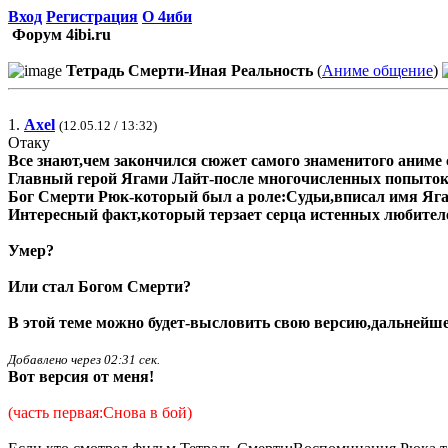
Вход
Регистрация
О 4иби
Форум 4ibi.ru
Тетрадь Смерти-Иная Реальность
(
Аниме общение
)
1.
Axel
(12.05.12 / 13:32)
Отаку
Все знают,чем закончился сюжет самого знаменитого аниме 
Главный герой Ягами Лайт-после многочисленных попыток 
Бог Смерти Рюк-который был а роле:Судьи,вписал имя Ягам
Интересный факт,который терзает серца истенных любител
Умер?
Или стал Богом Смерти?
В этой теме можно будет-высловить свою версию,дальнейше
Добавлено через 02:31 сек.
Вот версия от меня!
(часть первая:Снова в бой)