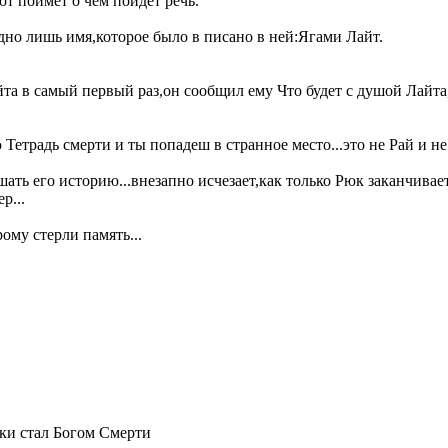
т поймет о чем пойдет речь.
дно лишь имя,которое было в писано в ней:Ягами Лайт.
йта в самый первый раз,он сообщил ему Что будет с душой Лайта
етрадь смерти и ты попадеш в странное место...это не Рай и не 
ь его историю...внезапно исчезает,как только Рюк заканчивает 
р...
ому стерли память...
ки стал Богом Смерти