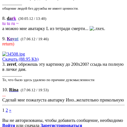
__________
общение людей без дружбы не имеет ценности.
8.
d
a
r
k
(30.05.12 / 13:40)
tu tu ru ~
а можно мне аватарку L из тетради смерти...
9.
K
o
y
o
t
(17.06.12 / 19:46)
return)
Скачать (88.95 Kb)
3.
zeref
, обрежешь эту картинку до 200х200? ссыдь на полную
в личке дам.
__________
То, что было здесь удалено по причине дувсмысленности
10.
Rina
(17.06.12 / 19:53)
...
Сделай мне пожалуста аватарку Ино..желательно прикольную
1
2
»
Вы не авторизованы, чтобы добавить сообщение, необходимо
Войти
или сначала
Зарегистрироваться