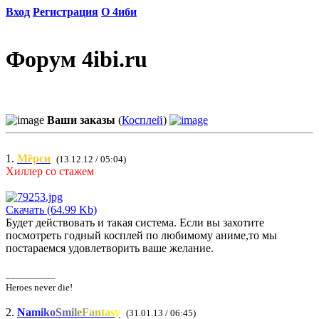
Вход
Регистрация
О 4иби
Форум 4ibi.ru
Ваши заказы
(
Косплей
)
1.
Мёрси
(13.12.12 / 05:04)
Хиллер со стажем
Скачать (64.99 Kb)
Будет действовать и такая система. Если вы захотите
посмотреть годный косплей по любимому аниме,то мы
постараемся удовлетворить ваше желание.
__________
Heroes never die!
2.
N
a
m
i
k
o
S
m
i
l
e
F
a
n
t
a
s
y
(31.01.13 / 06:45)