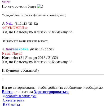
Чиби
По наутро если будет
__________
Утро добрым не бывает(один маленький демон)
3.
NeL
(31.01.13 / 23:32)
☆РУКОЖОП☆
Хм, по Вельзевулу- Канзаки и Химекаву ^^
__________
Эх,жаль что таких как я не бывает.
4.
t
a
n
y
a
n
e
k
o
4
k
a
(01.02.13 / 20:58)
Nayn! Nayn!
Kuroneko
(31 Января 2013 / 21:32)
Хм, по Вельзевулу- Канзаки и Химекаву ^^
И Куниеду с Хильгой)
1
Вы не авторизованы, чтобы добавить сообщение, необходимо
Войти
или сначала
Зарегистрироваться
Добавить в закладки
Скачать тему
RSS-лента