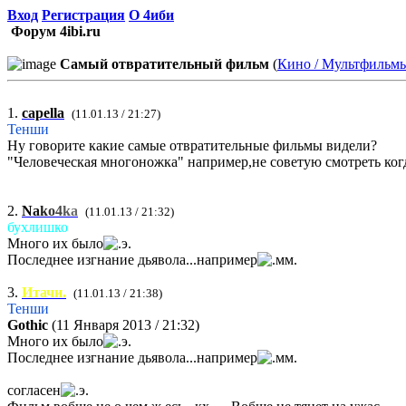
Вход
Регистрация
О 4иби
Форум 4ibi.ru
Самый отвратительный фильм
(
Кино / Мультфильм
1.
capella
(11.01.13 / 21:27)
Тенши
Ну говорите какие самые отвратительные фильмы видели?
"Человеческая многоножка" например,не советую смотреть ко
2.
N
a
k
o
4
k
a
(11.01.13 / 21:32)
бухлишко
Много их было
Последнее изгнание дьявола...например
3.
Итачи.
(11.01.13 / 21:38)
Тенши
Gothic
(11 Января 2013 / 21:32)
Много их было
Последнее изгнание дьявола...например
согласен