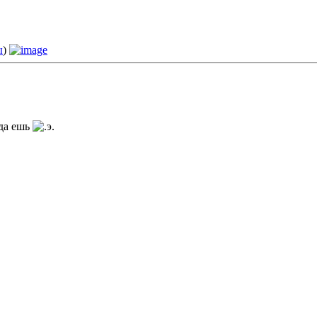
ы
)
гда ешь