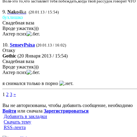
Воля-это то,что заставляет тебя побеждать,когда твой рассудок говорит Ч
9.
N
a
k
o
4
k
a
(20.01.13 / 15:54)
бухлишко
Свадебная ваза
Вроде ужастик)))
Актер псих
10.
SenseyPsixa
(20.01.13 / 16:02)
Отаку
Gothic
(20 Января 2013 / 15:54)
Свадебная ваза
Вроде ужастик)))
Актер псих
я снимался только в порно
1
2
3
»
Вы не авторизованы, чтобы добавить сообщение, необходимо
Войти
или сначала
Зарегистрироваться
Добавить в закладки
Скачать тему
RSS-лента