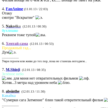
Фильм вобще не о чем ж есь , кх..... Вобще не тянет на ужас
4.
FanAnime
(11.01.13 / 22:03)
Отаку
смотри "Вскрытие"
5.
N
a
k
o
4
k
a
(12.01.13 / 00:30)
бухлишко
Реквием тоже тупой
6.
Хентай-сама
(12.01.13 / 00:53)
Продажный гад...
Дум
__________
Умри героем или живи до тех пор, пока не станешь негодяем...
7.
M.Shinji
(12.01.13 / 08:35)
Зелёное небо
для миня нет отвратительных фильмов
Хотяя...3 метра над уровнем неба
8.
absinthe
(12.01.13 / 11:30)
Кавайка
"Сумерки сага Затмение" блин такой отвратительный фильм
__________