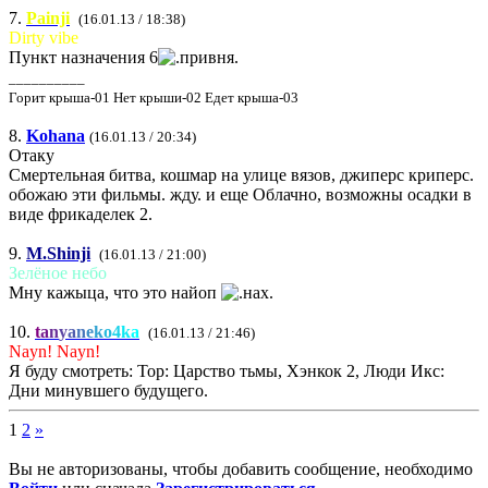
7.
Painji
(16.01.13 / 18:38)
Dirty vibe
Пункт назначения 6
__________
Горит крыша-01 Нет крыши-02 Едет крыша-03
8.
Kohana
(16.01.13 / 20:34)
Отаку
Смертельная битва, кошмар на улице вязов, джиперс криперс.
обожаю эти фильмы. жду. и еще Облачно, возможны осадки в
виде фрикаделек 2.
9.
M.Shinji
(16.01.13 / 21:00)
Зелёное небо
Мну кажыца, что это найоп
10.
t
a
n
y
a
n
e
k
o
4
k
a
(16.01.13 / 21:46)
Nayn! Nayn!
Я буду смотреть: Тор: Царство тьмы, Хэнкок 2, Люди Икс:
Дни минувшего будущего.
1
2
»
Вы не авторизованы, чтобы добавить сообщение, необходимо