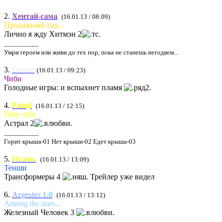
2.
Хентай-сама
(16.01.13 / 08:09)
Продажный гад...
Лично я жду Хитмэн 2
__________
Умри героем или живи до тех пор, пока не станешь негодяем...
3.
Demos
(16.01.13 / 09:23)
Чиби
Голодные игры: и вспыхнет пламя
4.
Painji
(16.01.13 / 12:15)
Dirty vibe
Астрал 2
__________
Горит крыша-01 Нет крыши-02 Едет крыша-03
5.
Итачи.
(16.01.13 / 13:09)
Тенши
Трансформеры 4
Трейлер уже видел
6.
A
r
g
e
s
t
e
s
1
.
0
(16.01.13 / 13:12)
Among the stars...
Железный Человек 3