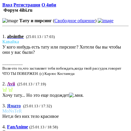
Вход
Регистрация
О 4иби
Форум 4ibi.ru
Тату и пирсинг
(
Свободное общение
)
1.
absinthe
(25.01.13 / 17:03)
Кавайка
У кого нибудь есть тату или пирсинг? Хотели бы вы чтобы
они у вас были?
__________
Воля-это то,что заставляет тебя побеждать,когда твой рассудок говорит
ЧТО ТЫ ПОВЕРЖЕН. (с) Карлос Костанеда
2.
Avii
(25.01.13 / 17:19)
냠 냠
Хочу тату... Но это еще подождет
3.
Ямато
(25.01.13 / 17:32)
MoNsTeR
Нет,и без них тело красивое
4.
FanAnime
(25.01.13 / 18:58)