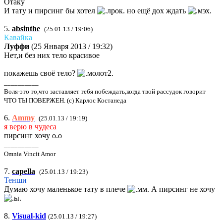
Отаку
И тату и пирсинг бы хотел
но ещё дох ждать
5.
absinthe
(25.01.13 / 19:06)
Кавайка
Луффи
(25 Января 2013 / 19:32)
Нет,и без них тело красивое
покажешь своё тело?
__________
Воля-это то,что заставляет тебя побеждать,когда твой рассудок говорит
ЧТО ТЫ ПОВЕРЖЕН. (с) Карлос Костанеда
6.
Ammy
(25.01.13 / 19:19)
я верю в чудеса
пирсинг хочу о.о
__________
Omnia Vincit Amor
7.
capella
(25.01.13 / 19:23)
Тенши
Думаю хочу маленькое тату в плече
А пирсинг не хочу
8.
Visual-kid
(25.01.13 / 19:27)