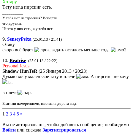
Хотару
Тату нет,а пирсинг есть.
__________
У тебя нет настроения? Испорти
его другим.
Чё это у них есть, а у тебя нет.
9.
SenseyPsixa
(25.01.13 / 21:41)
Отаку
скоро всё будет
ждать осталось меньше года
10.
Beatrise
(25.01.13 / 22:22)
Personal Jesus
Shadow HunTeR
(25 Января 2013 / 20:23)
Думаю хочу маленькое тату в плече
А пирсинг не хочу
в плече
__________
Благими намерениями, выстлана дорога в ад.
1
2
3
4
5
»
Вы не авторизованы, чтобы добавить сообщение, необходимо
Войти
или сначала
Зарегистрироваться