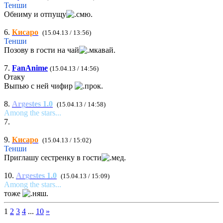
Тенши
Обниму и отпущу
6.
Кисаро
(15.04.13 / 13:56)
Тенши
Позову в гости на чай
7.
FanAnime
(15.04.13 / 14:56)
Отаку
Выпью с ней чифир
8.
A
r
g
e
s
t
e
s
1
.
0
(15.04.13 / 14:58)
Among the stars...
7.
9.
Кисаро
(15.04.13 / 15:02)
Тенши
Приглашу сестренку в гости
10.
A
r
g
e
s
t
e
s
1
.
0
(15.04.13 / 15:09)
Among the stars...
тоже
1
2
3
4
...
10
»