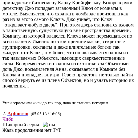
принадлежит бизнесмену Карлу Кройцфельду. Вскоре в руки
детективу Джо попадает загадочный Ключ от комнаты в
мотеле. Выясняется, что схватка в ломбарде произошла как
раз из-за этого самого Ключа. Джо узнаёт, что Ключ
"открывает любую дверь". При этом дверь становится входом
в таинственную, существующую вне пространства-времени,
Комнату, из которой владелец Ключа может перемещаться по
всей планете. Именно по этой причине мафия, секретные
группировки, сектанты и даже влиятельные богачи так
жаждут этот Ключ, тем более, что он оказывается одним из
так называемых Объектов, имеющих сверхъестественные
силы. Во время стычки с одним из охотников за Объектами
дочь Джо, восьмилетняя Анна, оказывается в Комнате без
Ключа и пропадает внутри. Герою предстоит не только найти
способ вернуть её из плена Объектов, но и узнать историю их
появления…
__________
Умри героем или живи до тех пор, пока не станешь негодяем...
2.
Aphorism
(05.05.13 / 16:06)
Чиби
Шикарный сериал
Жаль продолжения нет Т^Т