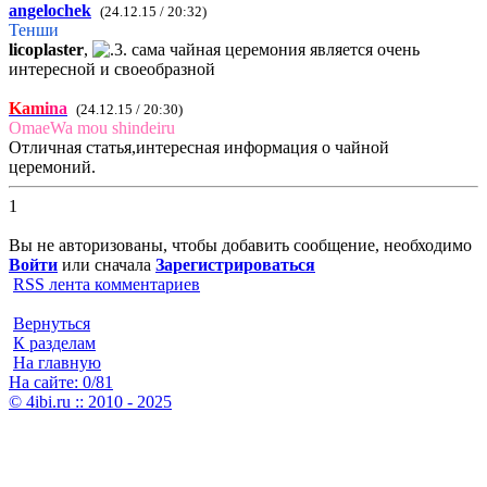
angelochek
(24.12.15 / 20:32)
Тенши
licoplaster
,
сама чайная церемония является очень
интересной и своеобразной
K
a
m
i
n
a
(24.12.15 / 20:30)
OmaeWa mou shindeiru
Отличная статья,интересная информация о чайной
церемоний.
1
Вы не авторизованы, чтобы добавить сообщение, необходимо
Войти
или сначала
Зарегистрироваться
RSS лента комментариев
Вернуться
К разделам
На главную
На сайте: 0/81
© 4ibi.ru :: 2010 - 2025