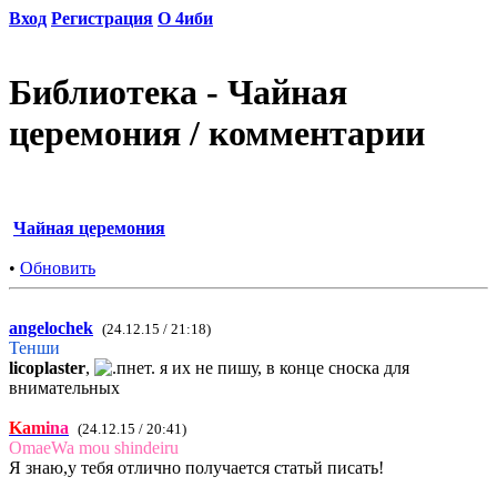
Вход
Регистрация
О 4иби
Библиотека - Чайная
церемония / комментарии
Чайная церемония
•
Обновить
angelochek
(24.12.15 / 21:18)
Тенши
licoplaster
,
я их не пишу, в конце сноска для
внимательных
K
a
m
i
n
a
(24.12.15 / 20:41)
OmaeWa mou shindeiru
Я знаю,у тебя отлично получается статьй писать!