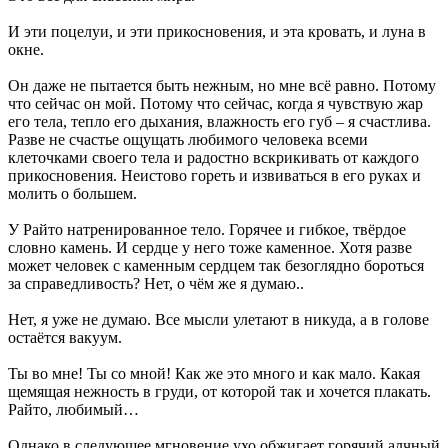
И эти поцелуи, и эти прикосновения, и эта кровать, и луна в
окне.
Он даже не пытается быть нежным, но мне всё равно. Потому
что сейчас он мой. Потому что сейчас, когда я чувствую жар
его тела, тепло его дыхания, влажность его губ – я счастлива.
Разве не счастье ощущать любимого человека всеми
клеточками своего тела и радостно вскрикивать от каждого
прикосновения. Неистово гореть и извиваться в его руках и
молить о большем.
У Райто натренированное тело. Горячее и гибкое, твёрдое
словно камень. И сердце у него тоже каменное. Хотя разве
может человек с каменным сердцем так безоглядно бороться
за справедливость? Нет, о чём же я думаю..
Нет, я уже не думаю. Все мысли улетают в никуда, а в голове
остаётся вакуум.
Ты во мне! Ты со мной! Как же это много и как мало. Какая
щемящая нежность в груди, от которой так и хочется плакать.
Райто, любимый…
Однако в следующее мгновение ухо обжигает горячий алчный