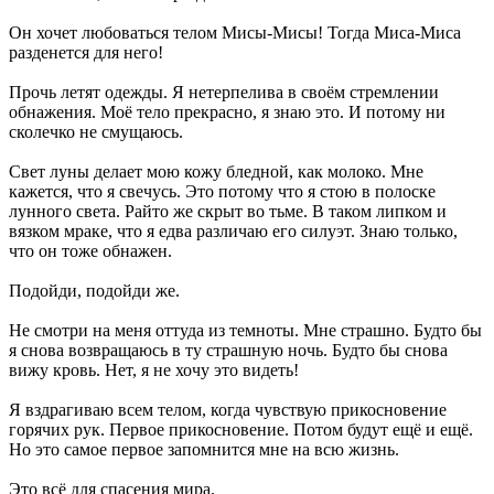
Он хочет любоваться телом Мисы-Мисы! Тогда Миса-Миса
разденется для него!
Прочь летят одежды. Я нетерпелива в своём стремлении
обнажения. Моё тело прекрасно, я знаю это. И потому ни
сколечко не смущаюсь.
Свет луны делает мою кожу бледной, как молоко. Мне
кажется, что я свечусь. Это потому что я стою в полоске
лунного света. Райто же скрыт во тьме. В таком липком и
вязком мраке, что я едва различаю его силуэт. Знаю только,
что он тоже обнажен.
Подойди, подойди же.
Не смотри на меня оттуда из темноты. Мне страшно. Будто бы
я снова возвращаюсь в ту страшную ночь. Будто бы снова
вижу кровь. Нет, я не хочу это видеть!
Я вздрагиваю всем телом, когда чувствую прикосновение
горячих рук. Первое прикосновение. Потом будут ещё и ещё.
Но это самое первое запомнится мне на всю жизнь.
Это всё для спасения мира.