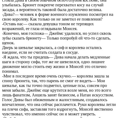
стояла Дива в своем обычном бело-голубом костюме, она
улыбалась. Брюнет покрепче перехватил косу на случай
засады, а вероятность таковой была достаточно велика.
-Дива?— человек в форме военного изумленно посмотрел на
свою королеву. Как только он не заметил ее появления?
-Оставь нас— сказала девушка тоном не терпящих
возражений, ее глаза оглядывали Моисея.
-Конечно, моя госпожа— Джеймс удалился, но успел сквозь
зубы сказать брюнету— Только попробуй ей что-то сделать,
щенок.
Дверь за шевалье закрылась, а сиф и королева остались
наедине, если не считать солдата в сосуде.
-Я ждала, что ты придешь— Дива начала делать медленные
шаги в сторону сифа, тот же не шевелился, одно лишнее
движение могло стоить ему жизни и Моисей это отлично
понимал.
-Мне в последнее время очень скучно.— королева зашла за
спину брюнета, так, что парень не смог ее видеть— Мои
шевалье, как ты точно подметил, цепные псы, совсем про
меня забыли. Джеймс еще крутится возле меня, но это всего
лишь фанатизм, Аншель занят бизнесом, а Натан искусством.
Голос Дивы был обиженным и жалостливым, создавалось
впечатление, что она сейчас расплачется. Руки королевы легли
на плечи сифа, заставляя того вздрогнуть, Моисей явственно
чувствовал, что именно сейчас он и может умереть.