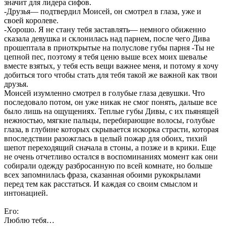
значит для лидера сифов.
-Друзья— подтвердил Моисей, он смотрел в глаза, уже и
своей королеве.
-Хорошо. Я не стану тебя заставлять— немного обиженно
сказала девушка и склонилась над парнем, после чего Дива
прошептала в приоткрытые на полуслове губы парня -Ты не
цепной пес, поэтому я тебя ценю выше всех моих шевалье
вместе взятых, у тебя есть вещи важнее меня, и потому я хочу
добиться того чтобы стать для тебя такой же важной как твои
друзья.
Моисей изумленно смотрел в голубые глаза девушки. Что
последовало потом, он уже никак не смог понять, дальше все
было лишь на ощущениях. Теплые губы Дивы, с их пьянящей
нежностью, мягкие пальцы, перебирающие волосы, голубые
глаза, в глубине которых скрывается искорка страсти, которая
впоследствии разожглась в целый пожар для обоих, тихий
шепот переходящий сначала в стоны, а позже и в крики. Еще
не очень отчетливо остался в воспоминаниях момент как они
собирали одежду разбросанную по всей комнате, но больше
всех запомнилась фраза, сказанная обоими рукокрылами
перед тем как расстаться. И каждая со своим смыслом и
интонацией.
Его:
Люблю тебя…