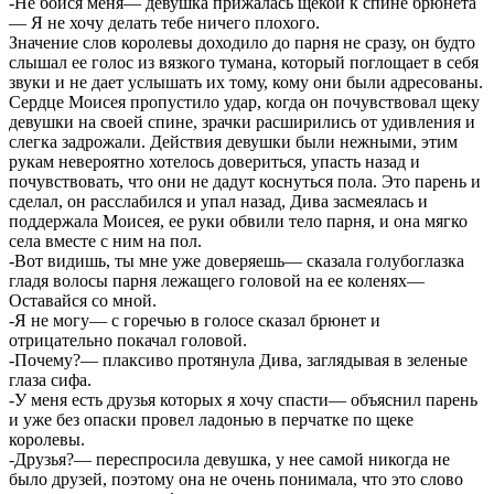
-Не бойся меня— девушка прижалась щекой к спине брюнета
— Я не хочу делать тебе ничего плохого.
Значение слов королевы доходило до парня не сразу, он будто
слышал ее голос из вязкого тумана, который поглощает в себя
звуки и не дает услышать их тому, кому они были адресованы.
Сердце Моисея пропустило удар, когда он почувствовал щеку
девушки на своей спине, зрачки расширились от удивления и
слегка задрожали. Действия девушки были нежными, этим
рукам невероятно хотелось довериться, упасть назад и
почувствовать, что они не дадут коснуться пола. Это парень и
сделал, он расслабился и упал назад, Дива засмеялась и
поддержала Моисея, ее руки обвили тело парня, и она мягко
села вместе с ним на пол.
-Вот видишь, ты мне уже доверяешь— сказала голубоглазка
гладя волосы парня лежащего головой на ее коленях—
Оставайся со мной.
-Я не могу— с горечью в голосе сказал брюнет и
отрицательно покачал головой.
-Почему?— плаксиво протянула Дива, заглядывая в зеленые
глаза сифа.
-У меня есть друзья которых я хочу спасти— объяснил парень
и уже без опаски провел ладонью в перчатке по щеке
королевы.
-Друзья?— переспросила девушка, у нее самой никогда не
было друзей, поэтому она не очень понимала, что это слово