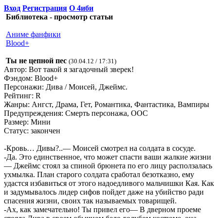
Вход
Регистрация
О 4иби
Библиотека - просмотр статьи
Аниме фанфики
Blood+
Ты не цепной пес
(30.04.12 / 17:31)
Автор: Вот такой я загадочный зверек!
Фэндом: Blood+
Персонажи: Дива / Моисей, Джеймс.
Рейтинг: R
Жанры: Ангст, Драма, Гет, Романтика, Фантастика, Вампиры
Предупреждения: Смерть персонажа, OOC
Размер: Мини
Статус: закончен
-Кровь… Дивы?..— Моисей смотрел на солдата в сосуде.
-Да. Это единственное, что может спасти ваши жалкие жизни
— Джеймс стоял за спиной брюнета по его лицу расползалась
ухмылка. План старого солдата сработал безотказно, ему
удастся избавиться от этого надоедливого мальчишки Кая. Как
и задумывалось лидер сифов пойдет даже на убийство ради
спасения жизни, своих так называемых товарищей.
-Ах, как замечательно! Ты привел его— В дверном проеме