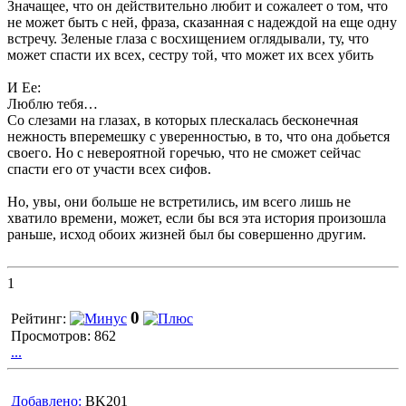
Значащее, что он действительно любит и сожалеет о том, что
не может быть с ней, фраза, сказанная с надеждой на еще одну
встречу. Зеленые глаза с восхищением оглядывали, ту, что
может спасти их всех, сестру той, что может их всех убить
И Ее:
Люблю тебя…
Со слезами на глазах, в которых плескалась бесконечная
нежность вперемешку с уверенностью, в то, что она добьется
своего. Но с невероятной горечью, что не сможет сейчас
спасти его от участи всех сифов.
Но, увы, они больше не встретились, им всего лишь не
хватило времени, может, если бы вся эта история произошла
раньше, исход обоих жизней был бы совершенно другим.
1
0
Рейтинг:
Просмотров: 862
...
Добавлено:
BK201