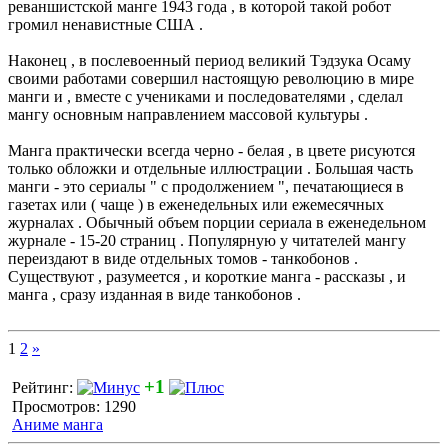
реваншистской манге 1943 года , в которой такой робот
громил ненавистные США .
Наконец , в послевоенный период великий Тэдзука Осаму
своими работами совершил настоящую революцию в мире
манги и , вместе с учениками и последователями , сделал
мангу основным направлением массовой культуры .
Манга практически всегда черно - белая , в цвете рисуются
только обложки и отдельные иллюстрации . Большая часть
манги - это сериалы " с продолжением ", печатающиеся в
газетах или ( чаще ) в еженедельных или ежемесячных
журналах . Обычный объем порции сериала в еженедельном
журнале - 15-20 страниц . Популярную у читателей мангу
переиздают в виде отдельных томов - танкобонов .
Существуют , разумеется , и короткие манга - рассказы , и
манга , сразу изданная в виде танкобонов .
1
2
»
+1
Рейтинг:
Просмотров: 1290
Аниме манга