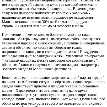
комиксы " существуют специальные термины ? Потому что
нет в мире другой страны , в культуре которой комиксы и
анимация играли бы столь большую роль . В самом деле ,
создатели наиболее популярных японских комиксов -
национальные знаменитости и долларовые миллионеры .
Манга составляет около 30% всей печатной продукции
страны и читается независимо от возраста и пола .
Положение аниме несколько более скромно , но также
завидно . Актеры озвучания , именуемые сэйю , пользуются
уважением наравне с киноактерами , а лучшие анимационные
фильмы обгоняют по кассовым сборам не только
национальное кино , но и голливудские хиты ! Немудрено ,
что недавний фильм Миядзаки Хаяо " Унесенные призраками
" на международных фестивалях соревновался наравне с "
обычным " кино и получил множество наград - например ,
Золотого Медведя Берлинского фестиваля .
Более того , если в остальном мире анимация " паразитирует "
на кино , то в Японии ситуация обратная - киноактеры и поп -
звезды заимствуют приемы и имиджи у своих рисованных
коллег . Характерно , что за пределами узкого круга
поклонников артхауса японскую анимацию в мире знают
гораздо лучше , чем японское кино . Тот же Миядзаки намного
обогнал по популярности второго по известности японского