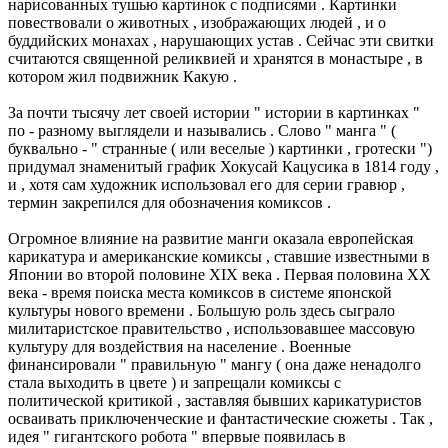
нарисованных тушью картинок с подписями . Картинки
повествовали о животных , изображающих людей , и о
буддийских монахах , нарушающих устав . Сейчас эти свитки
считаются священной реликвией и хранятся в монастыре , в
котором жил подвижник Какую .
За почти тысячу лет своей истории " истории в картинках "
по - разному выглядели и назывались . Слово " манга " (
буквально - " странные ( или веселые ) картинки , гротески ")
придумал знаменитый график Хокусай Кацусика в 1814 году ,
и , хотя сам художник использовал его для серии гравюр ,
термин закрепился для обозначения комиксов .
Огромное влияние на развитие манги оказала европейская
карикатура и американские комиксы , ставшие известными в
Японии во второй половине XIX века . Первая половина XX
века - время поиска места комиксов в системе японской
культуры нового времени . Большую роль здесь сыграло
милитаристское правительство , использовавшее массовую
культуру для воздействия на население . Военные
финансировали " правильную " мангу ( она даже ненадолго
стала выходить в цвете ) и запрещали комиксы с
политической критикой , заставляя бывших карикатуристов
осваивать приключенческие и фантастические сюжеты . Так ,
идея " гигантского робота " впервые появилась в