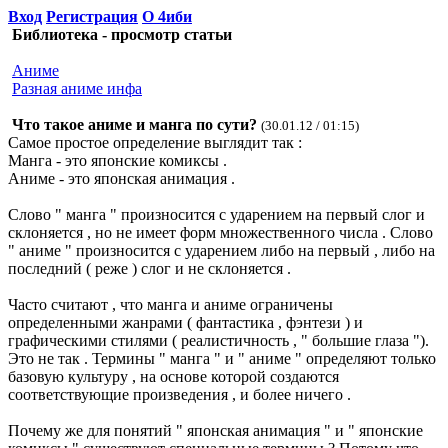
Вход
Регистрация
О 4иби
Библиотека - просмотр статьи
Аниме
Разная аниме инфа
Что такое аниме и манга по сути?
(30.01.12 / 01:15)
Самое простое определение выглядит так :
Манга - это японские комиксы .
Аниме - это японская анимация .
Слово " манга " произносится с ударением на первый слог и
склоняется , но не имеет форм множественного числа . Слово
" аниме " произносится с ударением либо на первый , либо на
последний ( реже ) слог и не склоняется .
Часто считают , что манга и аниме ограничены
определенными жанрами ( фантастика , фэнтези ) и
графическими стилями ( реалистичность , " большие глаза ").
Это не так . Термины " манга " и " аниме " определяют только
базовую культуру , на основе которой создаются
соответствующие произведения , и более ничего .
Почему же для понятий " японская анимация " и " японские