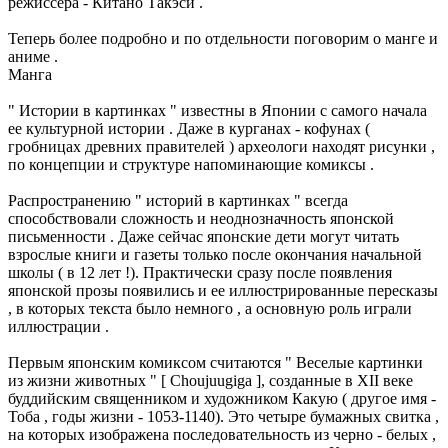
режиссера - Китано Такэси .
Теперь более подробно и по отдельности поговорим о манге и
аниме .
Манга
" Истории в картинках " известны в Японии с самого начала
ее культурной истории . Даже в курганах - кофунах (
гробницах древних правителей ) археологи находят рисунки ,
по концепции и структуре напоминающие комиксы .
Распространению " историй в картинках " всегда
способствовали сложность и неоднозначность японской
письменности . Даже сейчас японские дети могут читать
взрослые книги и газеты только после окончания начальной
школы ( в 12 лет !). Практически сразу после появления
японской прозы появились и ее иллюстрированные пересказы
, в которых текста было немного , а основную роль играли
иллюстрации .
Первым японским комиксом считаются " Веселые картинки
из жизни животных " [ Choujuugiga ], созданные в XII веке
буддийским священником и художником Какую ( другое имя -
Тоба , годы жизни - 1053-1140). Это четыре бумажных свитка ,
на которых изображена последовательность из черно - белых ,