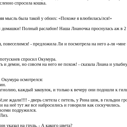
мысленно спросила кошка.
няя мысль была такой у обоих: «Похоже я влюбилась/лся!»
 ни домашки! Полный раслабон! Наша Лианочка проснулась аж в 2 
 повеселимся! - предложила Ли и посмотрела на него а-ля «мне 
- потускнев спросил Окумура.
 и демон, но совсем на него не похож! - сказала Лиана и улыбнула
 Окумура осмотрелся:
ин.
агнолию, каждый закоулок, и только к вечеру они подошли к гил
ё,не ждали!!!! - дверь слетела с петель, у Рина шок, в гильдии г
 и на неё тут же все набросились и говорили как соскучились.
 всеми подружился.
 Лиз.
Рин указал на грудь. - А какого цвета?