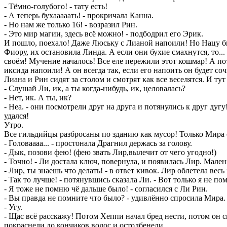
- Тёмно-голубого! - тату есть!
- А теперь бухааааать! - прокричала Канна.
- Но нам же только 16! - возразил Рин.
- Это мир магии, здесь всё можно! - подбодрил его Эрик.
И пошло, поехало! Даже Люську с Лианой напоили! Но Нацу бы
Фиору, их остановила Линда. А если они бухие смахнутся, то..
своём! Мучение началось! Все еле пережили этот кошмар! А пот
иксида напоили! А он всегда так, если его напоить он будет с
Лиана и Рин сидят за столом и смотрят как все веселятся. И ту
- Слушай Ли, ик, а ты когда-нибудь, ик, целовалась?
- Нет, ик. А ты, ик?
- Неа. - они посмотрели друг на друга и потянулись к друг дуг
удался!
Утро.
Все гильдийцы разбросаны по зданию как мусор! Только Мира ст
- Головаааа... - простонала Драгнил держась за голову.
- Дык, позови фею! (фею звать Лир,вылечит от чего угодно!)
- Точно! - Ли достала ключ, повернула, и появилась Лир. Мален
- Лир, ты знаешь что делать! - в ответ кивок. Лир облетела весь
- Так то лучше! - потянувшись сказала Ли. - Вот только я не п
- Я тоже не помню чё дальше было! - согласился с Ли Рин.
- Вы правда не помните что было? - удивлённо спросила Мира.
- Угу.
- Щас всё расскажу! Потом Хеппи начал бред нести, потом он с
покраснели до кончиков волос и остолбенели.