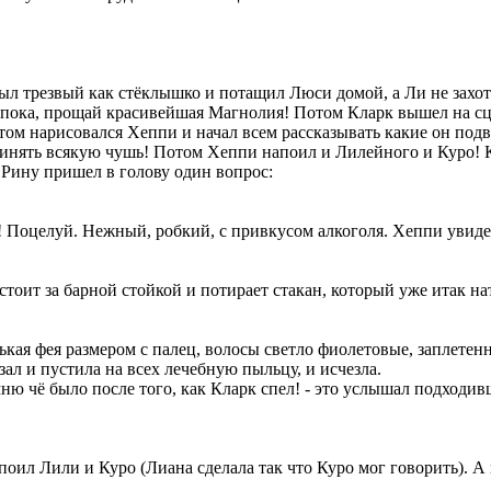
л трезвый как стёклышко и потащил Люси домой, а Ли не захоте
. пока, прощай красивейшая Магнолия! Потом Кларк вышел на сцен
ом нарисовался Хеппи и начал всем рассказывать какие он подви
очинять всякую чушь! Потом Хеппи напоил и Лилейного и Куро! К
т Рину пришел в голову один вопрос:
у! Поцелуй. Нежный, робкий, с привкусом алкоголя. Хеппи увидел
оит за барной стойкой и потирает стакан, который уже итак нат
ькая фея размером с палец, волосы светло фиолетовые, заплетенн
 зал и пустила на всех лечебную пыльцу, и исчезла.
омню чё было после того, как Кларк спел! - это услышал подходи
поил Лили и Куро (Лиана сделала так что Куро мог говорить). А