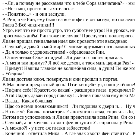
- «Ли, а почему не рассказала что в тебе Сора запечатана?» - 
- «Не знаю, просто не захотелось.»
- «Понятно...» - и они заснули.
А Рин, а чё Рин, ему было на всё пофиг и он заснул, но послед
Глава 3:Всё чики-пики!!!
Утро, нет это не просто утро, это субботнее утро! Ни уроков,
проснулась днём! Рин тоже не лучше! Проснулся в полвторого.
Лиане пришла гениальная идея как провести эти выходные:
- Слушай, а давай в мой мир! С моими друзьями познакомишься,
- Да я только с удовольствием! - обрадовался Рин.
- Отличненько! Значит идём! - Ли уже от счастья прыгала.
- А меня там примут? Я всё же демон, а твоя мать царица Рая! 
- Примут! Нашим главное не волшебная сила, а душа! Ты же хоть
- Убедила!
Лиана достала ключ, повернула и они прошли в портал.
В Магнолии прекрасный день! Птички щебечут, солнце тёплое!
- Нифига себе! Красота-то какая! - расширив глаза, прокричал Р
- Ага! Ладно, давай город покажу! - Лиана показала ему всю М
- Ваааа... Какая большая!
- Щас со всеми познакомишься! - Ли подошла к двери и... - Ну ч
- На вас чё, Ёлочка посмотрела? - потупив взгляд, спросила Ли,
Потом все успокоились и Лиана представила всем Рина. Он со
- Слушай, а не хочешь в хвост феи вступить? - спросила у Рина
- А можно?! - у него аж глазки заблестели!
- Конечно! - ответила Мира. - А где знак хвоста феи ставить? - 