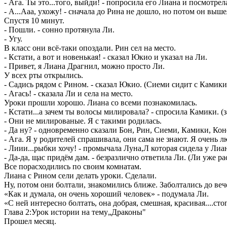
- Ага. Ты это...того, выйди! - попросила его Лиана и посмотрел
- А...Ааа, ухожу! - сначала до Рина не дошло, но потом он выше
Спустя 10 минут.
- Пошли. - сонно протянула Ли.
- Угу.
В класс они всё-таки опоздали. Рин сел на место.
- Кстати, а вот и новенькая! - сказал Юкио и указал на Ли.
- Привет, я Лиана Драгнил, можно просто Ли.
У всех рты открылись.
- Садись рядом с Рином. - сказал Юкио. (Сиеми сидит с Камики
- Агась! - сказала Ли и села на место.
Уроки прошли хорошо. Лиана со всеми познакомилась.
- Кстати...а зачем ты волосы милировала? - спросила Камики. (з
- Они не милированые. Я с такими родилась.
- Да ну? - одновременно сказали Бон, Рин, Сиеми, Камики, Ко
- Ага. Я у родителей спрашивала, они сама не знают. Я очень 
- Лиии...рыбки хочу! - промычала Луна,Л которая сидела у Лиа
- Да-да, щас придём дам. - безразлично ответила Ли. (Ли уже ра
Все порасходились по своим комнатам.
Лиана с Рином сели делать уроки. Сделали.
Ну, потом они болтали, знакомились ближе. Заболтались до веч
«Как и думала, он очень хороший человек» - подумала Ли.
«С ней интересно болтать, она добрая, смешная, красивая....стоп
Глава 2:Урок истории на тему„Драконы"
Прошел месяц.