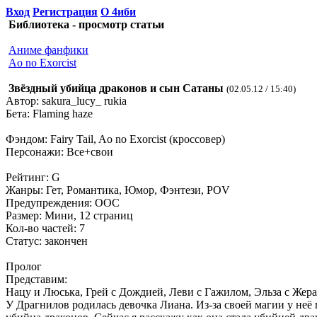
Вход
Регистрация
О 4иби
Библиотека - просмотр статьи
Аниме фанфики
Ao no Exorcist
Звёздный убийца драконов и сын Сатаны
(02.05.12 / 15:40)
Автор: sakura_lucy_ rukia
Бета: Flaming haze
Фэндом: Fairy Tail, Ao no Exorcist (кроссовер)
Персонажи: Все+свои
Рейтинг: G
Жанры: Гет, Романтика, Юмор, Фэнтези, POV
Предупреждения: OOC
Размер: Мини, 12 страниц
Кол-во частей: 7
Статус: закончен
Пролог
Представим:
Нацу и Люська, Грей с Дождией, Леви с Гажилом, Эльза с Жер
У Драгнилов родилась девочка Лиана. Из-за своей магии у неё 