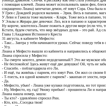
убийца драконов. Сейчас я расскажу как она стала убийцей дра
с помощью ключей. Лиана может использовать закон феи, блеск
сокращенно Лиана) запечатан демон, её зовут Сора. Она была на
У Грея с Дождией родился мальчик – Эрик. Весь в папаню, маги
У Леви и Гажила тоже мальчик – Кларк. Тоже весь в папаню, т
У Эльзы и Жерара две девочки: Лиз, вся в папаню и характеро
Ну короче, захотелось Лиане пожить в другом мире (если что, 
Кстати, будем считать, что мир звёздных духов – это рай. Ад с
Глава 1:Академия Истинного Креста
31 августа, в кабинете Мефисто:
- Такс... Завтра у тебя начинаются уроки. Сейчас поведу тебя 
- Угу.
Лиана и Мефисто вышли из кабинета и направились к общежити
Лиана спросила у Мефисто:
- Ты смерти захотел, демон недоделанный?! Это же мужское об
- Не беспокойся! Здесь живут ещё две девушки! Ой, чуть не за
- Спасибо. - поблагодарила его Ли.
- И ещё, ты живёшь с парнем, его зовут Рин. Он жил со своим 
- Т-тоесть, я в одной комнате с парнем? - закипая от злости, пе
- Да.
- Мефисто, убью! - Лиана уже кулаки подготовила, но тот произ
- Ну, Мефисто, ну, гад! Увижу прибью! - прошипела Ли и напра
Лиана нашла номер, зашла:
- Ты кто? - удивлённо спросил Рин.
- Кто, кто...Соседка твоя!