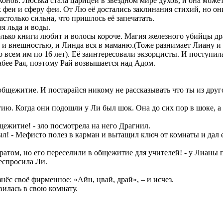
конов. Люська стала царицей в звёздном мире духов, и она може
 феи и сферу феи. От Лю её достались заклинания стихий, но он
столько сильна, что пришлось её запечатать.
я льда и воды.
олько книги любит и волосы короче. Магия железного убийцы др
м и внешностью, и Линда вся в маманю.(Тоже разнимает Лиану и 
то всем им по 16 лет). Её заинтересовали экзорцисты. И поступ
лабее Рая, поэтому Рай возвышается над Адом.
в общежитие. И постарайся никому не рассказывать что ты из друг
ю. Когда они подошли у Ли был шок. Она до сих пор в шоке, а 
щежитие! - зло посмотрела на него Драгнил.
был! - Мефисто полез в карман и вытащил ключ от комнаты и дал 
братом, но его переселили в общежитие для учителей! - у Лианы 
респросила Ли.
нёс своё фирменное: «Айн, цвай, драй», – и исчез.
вилась в свою комнату.