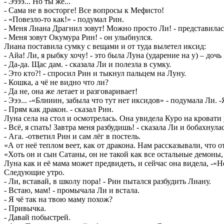
- Ээээ... Но ты же...
- Сама не в восторге! Все вопросы к Мефисто!
- «Повезло-то как!» - подумал Рин.
- Меня Лиана Драгнил зовут! Можно просто Ли! - представилас
- Меня зовут Окумура Рин! - он улыбнулся.
Лиана поставила сумку с вещами и от туда вылетел иксид:
- Айа! Ли, я рыбку хочу! - это была Луна (ударение на у) – доч
- Да-да. Щас дам. - сказала Ли и полезла в сумку.
- Это кто?! - спросил Рин и тыкнул пальцем на Луну.
- Кошка, а чё не видно что ли?
- Да не, она же летает и разговаривает!
- Эээ... -«Блииин, забыла что тут нет иксидов» - подумала Ли. 
- Прям как дракон. - сказал Рин.
Луна села на стол и осмотрелась. Она увидела Куро на кровати 
- Всё, я спать! Завтра меня разбудишь! - сказала Ли и бобахнулас
- Ага. -ответил Рин и сам лёг в постель.
«А от неё теплом веет, как от дракона. Нам рассказывали, что
«Хоть он и сын Сатаны, он не такой как все остальные демоны, 
Луна как и её мама может предвидеть, и сейчас она видела, -«Н
Следующие утро.
- Ли, вставай, в школу пора! - Рин пытался разбудить Лиану.
- Встаю, мам! - промычала Ли и встала.
- Я чё так на твою маму похож?
- Привычка.
- Давай побыстрей.