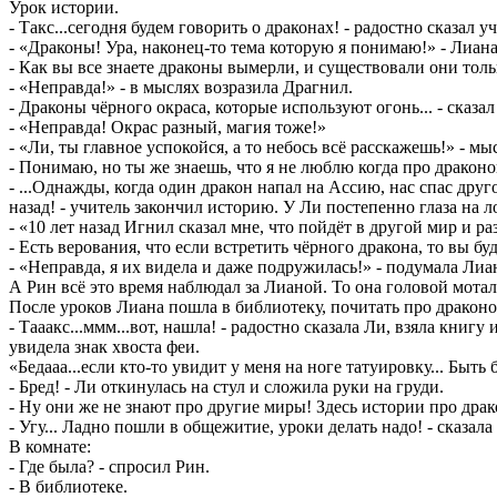
Урок истории.
- Такс...сегодня будем говорить о драконах! - радостно сказал у
- «Драконы! Ура, наконец-то тема которую я понимаю!» - Лиана
- Как вы все знаете драконы вымерли, и существовали они только
- «Неправда!» - в мыслях возразила Драгнил.
- Драконы чёрного окраса, которые используют огонь... - сказал
- «Неправда! Окрас разный, магия тоже!»
- «Ли, ты главное успокойся, а то небось всё расскажешь!» - 
- Понимаю, но ты же знаешь, что я не люблю когда про дракон
- ...Однажды, когда один дракон напал на Ассию, нас спас друг
назад! - учитель закончил историю. У Ли постепенно глаза на л
- «10 лет назад Игнил сказал мне, что пойдёт в другой мир и р
- Есть верования, что если встретить чёрного дракона, то вы бу
- «Неправда, я их видела и даже подружилась!» - подумала Лиа
А Рин всё это время наблюдал за Лианой. То она головой мотала
После уроков Лиана пошла в библиотеку, почитать про драконо
- Тааакс...ммм...вот, нашла! - радостно сказала Ли, взяла книгу 
увидела знак хвоста феи.
«Бедааа...если кто-то увидит у меня на ноге татуировку... Быть б
- Бред! - Ли откинулась на стул и сложила руки на груди.
- Ну они же не знают про другие миры! Здесь истории про драко
- Угу... Ладно пошли в общежитие, уроки делать надо! - сказа
В комнате:
- Где была? - спросил Рин.
- В библиотеке.