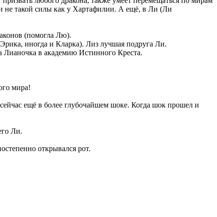
т призвать любого дракона, также умеет перемещаться по мирам
и не такой силы как у Хартафилии. А ещё, в Ли (Ли
аконов (помогла Лю).
Эрика, иногда и Кларка). Лиз лучшая подруга Ли.
ила Лианочка в академию Истинного Креста.
ого мира!
сейчас ещё в более глубочайшем шоке. Когда шок прошел и
его Ли.
постепенно открывался рот.