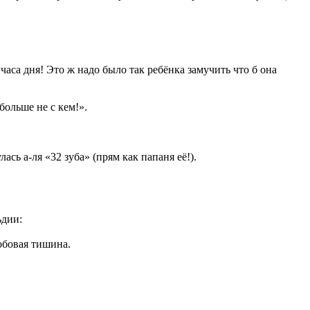
часа дня! Это ж надо было так ребёнка замучить что б она
больше не с кем!».
сь а-ля «32 зуба» (прям как папаня её!).
ьдии:
робовая тишина.