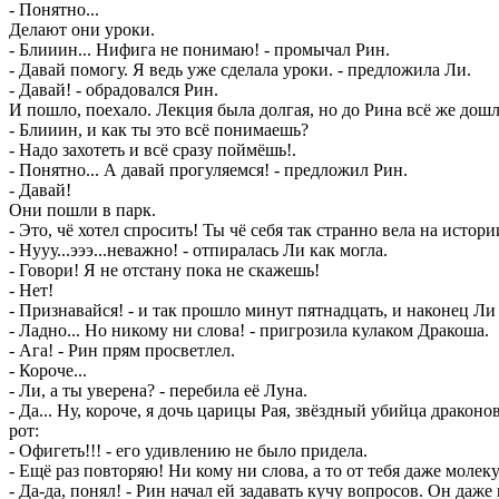
- Понятно...
Делают они уроки.
- Блииин... Нифига не понимаю! - промычал Рин.
- Давай помогу. Я ведь уже сделала уроки. - предложила Ли.
- Давай! - обрадовался Рин.
И пошло, поехало. Лекция была долгая, но до Рина всё же дошл
- Блииин, и как ты это всё понимаешь?
- Надо захотеть и всё сразу поймёшь!.
- Понятно... А давай прогуляемся! - предложил Рин.
- Давай!
Они пошли в парк.
- Это, чё хотел спросить! Ты чё себя так странно вела на истор
- Нууу...эээ...неважно! - отпиралась Ли как могла.
- Говори! Я не отстану пока не скажешь!
- Нет!
- Признавайся! - и так прошло минут пятнадцать, и наконец Ли 
- Ладно... Но никому ни слова! - пригрозила кулаком Дракоша.
- Ага! - Рин прям просветлел.
- Короче...
- Ли, а ты уверена? - перебила её Луна.
- Да... Ну, короче, я дочь царицы Рая, звёздный убийца драконо
рот:
- Офигеть!!! - его удивлению не было придела.
- Ещё раз повторяю! Ни кому ни слова, а то от тебя даже молеку
- Да-да, понял! - Рин начал ей задавать кучу вопросов. Он даж