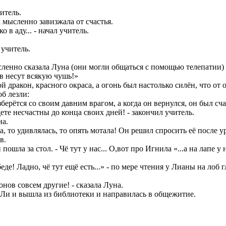
читель.
 мысленно завизжала от счастья.
 в аду... - начал учитель.
 учитель.
мысленно сказала Луна (они могли общаться с помощью телепатии)
ов несут всякую чушь!»
ой дракон, красного окраса, а огонь был настолько силён, что от
об лезли:
азберётся со своим давним врагом, а когда он вернулся, он был с
дете несчастны до конца своих дней! - закончил учитель.
на.
, то удивлялась, то опять мотала! Он решил спросить её после у
в.
и пошла за стол. - Чё тут у нас... О,вот про Игнила «...а на лапе 
еде! Ладно, чё тут ещё есть...» - по мере чтения у Лианы на лоб г
нов совсем другие! - сказала Луна.
ла Ли и вышла из библиотеки и направилась в общежитие.