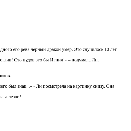
 одного его рёва чёрный дракон умер. Это случилось 10 лет
частлив! Сто пудов это бы Игнил!» – подумала Ли.
роков.
у него был знак...» - Ли посмотрела на картинку снизу. Она
лаза лезли!