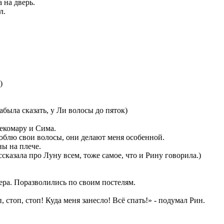
а на дверь.
л.
)
абыла сказать, у Ли волосы до пяток)
некомару и Сима.
люблю свои волосы, они делают меня особенной.
ны на плече.
ссказала про Луну всем, тоже самое, что и Рину говорила.)
ера. Поразволились по своим постелям.
, стоп, стоп! Куда меня занесло! Всё спать!» - подумал Рин.