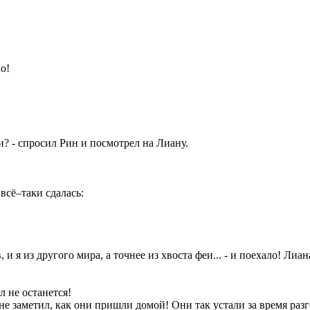
о!
ии? - спросил Рин и посмотрел на Лиану.
всё–таки сдалась:
в, и я из другого мира, а точнее из хвоста феи... - и поехало! Л
л не останется!
е не заметил, как они пришли домой! Они так устали за время раз