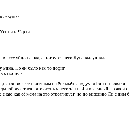
ь девушка.
ь Хеппи и Чарли.
-Я в лесу яйцо нашла, а потом из него Луна вылупилась.
у Рина. Но ей было как-то пофиг.
ь в постель.
 от драконов веет приятным и тёплым!» - подумал Рин и провалил
душой чувствую, что огонь у него тёплый и красивый, а какой ог
е знаю как её мама на это отреагирует, но по видению Ли с ним б