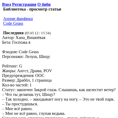
Вход
Регистрация
О 4иби
Библиотека - просмотр статьи
Аниме фанфики
Code Geass
Последняя
(05.05.12 / 15:54)
Автор: Хана_Вишнёвая
Бета: Госпожа я
Фэндом: Code Geass
Персонажи: Лелуш, Шицу
Рейтинг: G
Жанры: Ангст, Драма, POV
Предупреждения: OOC
Размер: Драббл, 1 страница
Кол-во частей: 1
Статус: закончен Закрой глаза. Слышишь, как шелестит ветер?
– Что ты делаешь тут, Шицу?
– Так холодно, – закидывает ногу на ногу. – Это не твой парк.
– Ты простудишься.
– Мне всё равно.
– Мне не всё равно, глупая ведьма.