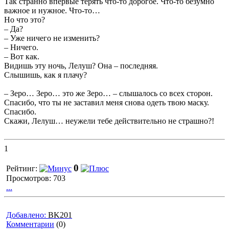
Так странно впервые терять что-то дорогое. Что-то безумно
важное и нужное. Что-то…
Но что это?
– Да?
– Уже ничего не изменить?
– Ничего.
– Вот как.
Видишь эту ночь, Лелуш? Она – последняя.
Слышишь, как я плачу?
– Зеро… Зеро… это же Зеро… – слышалось со всех сторон.
Спасибо, что ты не заставил меня снова одеть твою маску.
Спасибо.
Скажи, Лелуш… неужели тебе действительно не страшно?!
1
0
Рейтинг:
Просмотров: 703
...
Добавлено:
BK201
Комментарии
(0)