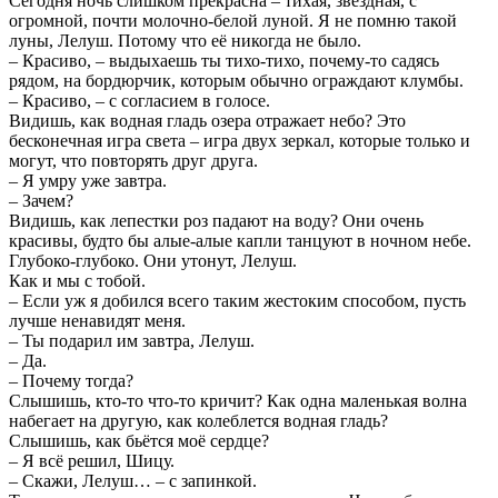
Сегодня ночь слишком прекрасна – тихая, звёздная, с
огромной, почти молочно-белой луной. Я не помню такой
луны, Лелуш. Потому что её никогда не было.
– Красиво, – выдыхаешь ты тихо-тихо, почему-то садясь
рядом, на бордюрчик, которым обычно ограждают клумбы.
– Красиво, – с согласием в голосе.
Видишь, как водная гладь озера отражает небо? Это
бесконечная игра света – игра двух зеркал, которые только и
могут, что повторять друг друга.
– Я умру уже завтра.
– Зачем?
Видишь, как лепестки роз падают на воду? Они очень
красивы, будто бы алые-алые капли танцуют в ночном небе.
Глубоко-глубоко. Они утонут, Лелуш.
Как и мы с тобой.
– Если уж я добился всего таким жестоким способом, пусть
лучше ненавидят меня.
– Ты подарил им завтра, Лелуш.
– Да.
– Почему тогда?
Слышишь, кто-то что-то кричит? Как одна маленькая волна
набегает на другую, как колеблется водная гладь?
Слышишь, как бьётся моё сердце?
– Я всё решил, Шицу.
– Скажи, Лелуш… – с запинкой.