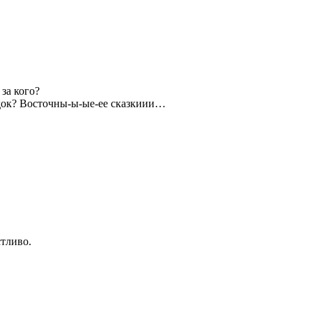
за кого?
док? Восточны-ы-ые-ее сказкиии…
стливо.