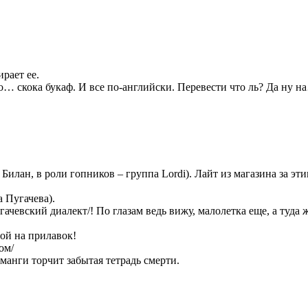
рает ее.
оо… скока букаф. И все по-английски. Перевести что ль? Да ну н
илан, в роли гопников – группа Lordi). Лайт из магазина за эти
 Пугачева).
чевский диалект/! По глазам ведь вижу, малолетка еще, а туда ж
ой на прилавок!
ом/
манги торчит забытая тетрадь смерти.