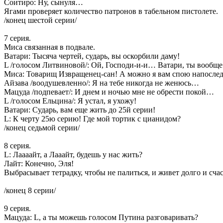
Соитиро: Ну, сынуля…
Ягами проверяет количество патронов в табельном пистолете.
/конец шестой серии/
7 серия.
Миса связанная в подвале.
Ватари: Тысяча чертей, сударь, вы оскорбили даму!
L /голосом Литвиновой/: Ой, Господи-и-и… Ватари, ты вообще 
Миса: Товарищ Извращенец-сан! А можно я вам спою напосле
Айзава /воодушевленно/: Я на тебе никогда не женюсь…
Мацуда /подпевает/: И днем и ночью мне не обрести покой…
L /голосом Ельцина/: Я устал, я ухожу!
Ватари: Сударь, вам еще жить до 25й серии!
L: К черту 25ю серию! Где мой тортик с цианидом?
/конец седьмой серии/
8 серия.
L: Лаааайт, а Лааайт, будешь у нас жить?
Лайт: Конечно, Эля!
Выбрасывает тетрадку, чтобы не палиться, и живет долго и сча
/конец 8 серии/
9 серия.
Мацуда: L, а ты можешь голосом Путина разговаривать?