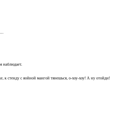
а…
м наблюдает.
е, к стенду с яойной мангой тянешься, о-хоу-хоу! А ну отойди!