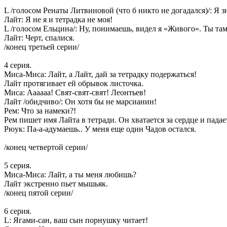
L /голосом Ренаты Литвиновой (что б никто не догадался)/: Я зн
Лайт: Я не я и тетрадка не моя!
L /голосом Ельцина/: Ну, понимаешь, видел я «Живого». Ты там
Лайт: Черт, спалися.
/конец третьей серии/
4 серия.
Миса-Миса: Лайт, а Лайт, дай за тетрадку подержаться!
Лайт протягивает ей обрывок листочка.
Миса: Аааааа! Свят-свят-свят! Леонтьев!
Лайт /обидчиво/: Он хотя бы не марсианин!
Рем: Что за намеки?!
Рем пишет имя Лайта в тетради. Он хватается за сердце и падае
Рюук: Па-а-адумаешь.. У меня еще один Чадов остался.
/конец четвертой серии/
5 серия.
Миса-Миса: Лайт, а ты меня любишь?
Лайт экстренно пьет мышьяк.
/конец пятой серии/
6 серия.
L: Ягами-сан, ваш сын порнушку читает!