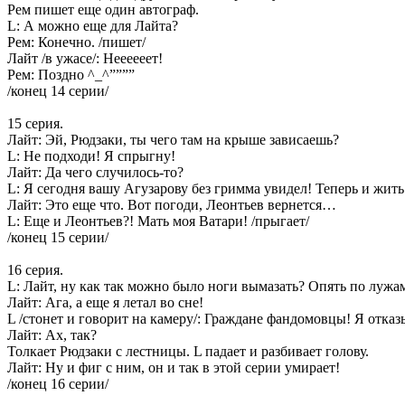
Рем пишет еще один автограф.
L: А можно еще для Лайта?
Рем: Конечно. /пишет/
Лайт /в ужасе/: Неееееет!
Рем: Поздно ^_^””””
/конец 14 серии/
15 серия.
Лайт: Эй, Рюдзаки, ты чего там на крыше зависаешь?
L: Не подходи! Я спрыгну!
Лайт: Да чего случилось-то?
L: Я сегодня вашу Агузарову без гримма увидел! Теперь и жить 
Лайт: Это еще что. Вот погоди, Леонтьев вернется…
L: Еще и Леонтьев?! Мать моя Ватари! /прыгает/
/конец 15 серии/
16 серия.
L: Лайт, ну как так можно было ноги вымазать? Опять по лужа
Лайт: Ага, а еще я летал во сне!
L /стонет и говорит на камеру/: Граждане фандомовцы! Я отказ
Лайт: Ах, так?
Толкает Рюдзаки с лестницы. L падает и разбивает голову.
Лайт: Ну и фиг с ним, он и так в этой серии умирает!
/конец 16 серии/