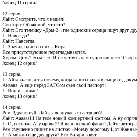
/конец 11 серии/
12 серия.
Лайт: Смотрите, что я нашел!
Соитиро: Обожемой, что это?
Лайт: Это телешоу «Дом-2», где одинокие сердца ищут друг дру
L: Навсегда?
Лайт: Навсегда.
L: Значит, один из них – Кира.
Все присутствующие переглядываются.
Хором: Дом-2 есьм зло! И не устоять нам супротив него! Свора
/конец 12 серии/
13 серия.
L: Айзава-сан, а ты почему, когда записывался в сыщики, доку
Айзава: А еще перед ЗАГСом съел свой паспорт!
L: Вон из аниме!
/конец 13 серии/
14 серия.
Рем: Здравствуй, Лайт, я вернулась с гастролей!
Лайт: Аааааа!!! На тебе новый концертный костюм! А ну спрячь
L: О, госпожа Агузарова!!! Я ваш пылкий фанат! Дайте автогр
Рем смущенно пишет на листке: «Моему дорогому L от Жанны
L: А можно еще для друга? Его Ватари зовут…