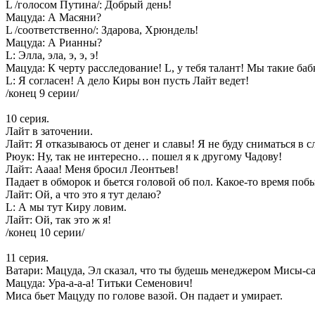
L /голосом Путина/: Добрый день!
Мацуда: А Масяни?
L /соответственно/: Здарова, Хрюндель!
Мацуда: А Рианны?
L: Элла, эла, э, э, э!
Мацуда: К черту расследование! L, у тебя талант! Мы такие баб
L: Я согласен! А дело Киры вон пусть Лайт ведет!
/конец 9 серии/
10 серия.
Лайт в заточении.
Лайт: Я отказываюсь от денег и славы! Я не буду сниматься в
Рюук: Ну, так не интересно… пошел я к другому Чадову!
Лайт: Аааа! Меня бросил Леонтьев!
Падает в обморок и бьется головой об пол. Какое-то время побы
Лайт: Ой, а что это я тут делаю?
L: А мы тут Киру ловим.
Лайт: Ой, так это ж я!
/конец 10 серии/
11 серия.
Ватари: Мацуда, Эл сказал, что ты будешь менеджером Мисы-са
Мацуда: Ура-а-а-а! Титьки Семенович!
Миса бьет Мацуду по голове вазой. Он падает и умирает.