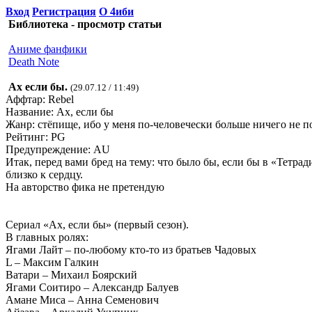
Вход
Регистрация
О 4иби
Библиотека - просмотр статьи
Аниме фанфики
Death Note
Ах если бы.
(29.07.12 / 11:49)
Аффтар: Rebel
Название: Ах, если бы
Жанр: стёпище, ибо у меня по-человечески больше ничего не п
Рейтинг: PG
Предупреждение: AU
Итак, перед вами бред на тему: что было бы, если бы в «Тетра
близко к сердцу.
На авторство фика не претендую
Сериал «Ах, если бы» (первый сезон).
В главных ролях:
Ягами Лайт – по-любому кто-то из братьев Чадовых
L – Максим Галкин
Ватари – Михаил Боярский
Ягами Соитиро – Александр Балуев
Амане Миса – Анна Семенович