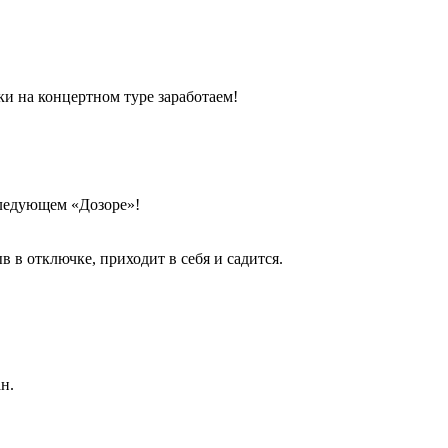
ки на концертном туре заработаем!
 следующем «Дозоре»!
в в отключке, приходит в себя и садится.
н.