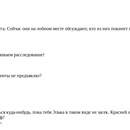
га. Сейчас они на лобном месте обсуждают, кто из них покинет 
чиваем расследование!
менты не предъявлял?
ся куда-нибудь, пока тебя Элька в таком виде не засек. Красней 
аф?
».