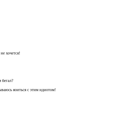
не хочется!
м бегал?
ываюсь яоиться с этим идиотом!