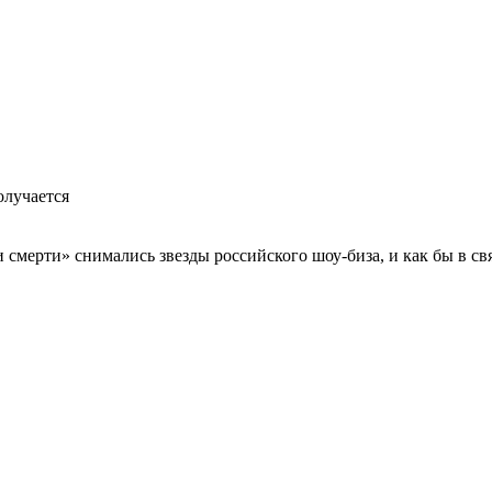
олучается
ди смерти» снимались звезды российского шоу-биза, и как бы в с