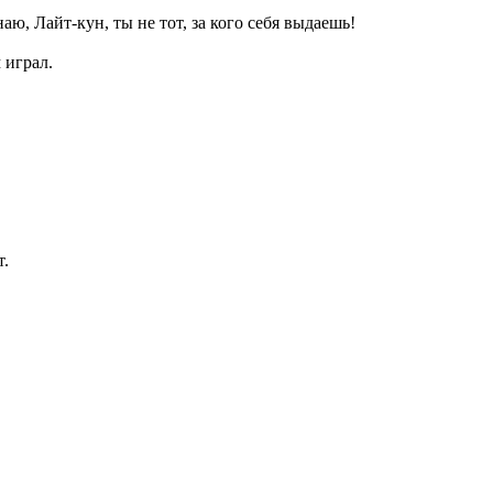
аю, Лайт-кун, ты не тот, за кого себя выдаешь!
 играл.
т.