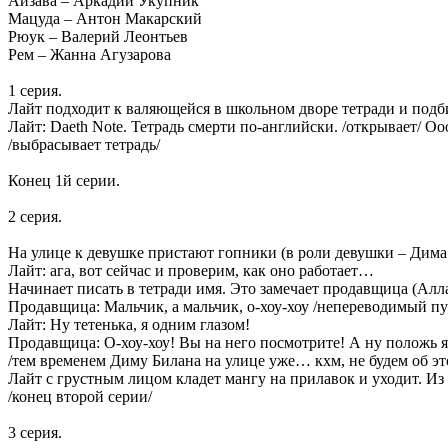
Айзава – Аркадий Укупник
Мацуда – Антон Макарский
Рюук – Валерий Леонтьев
Рем – Жанна Агузарова
1 серия.
Лайт подходит к валяющейся в школьном дворе тетради и подби
Лайт: Daeth Note. Тетрадь смерти по-английски. /открывает/ О
/выбрасывает тетрадь/
Конец 1й серии.
2 серия.
На улице к девушке пристают гопники (в роли девушки – Дима Б
Лайт: ага, вот сейчас и проверим, как оно работает…
Начинает писать в тетради имя. Это замечает продавщица (Алла
Продавщица: Мальчик, а мальчик, о-хоу-хоу /непереводимый пуга
Лайт: Ну тетенька, я одним глазом!
Продавщица: О-хоу-хоу! Вы на него посмотрите! А ну положь я
/тем временем Диму Билана на улице уже… кхм, не будем об эт
Лайт с грустным лицом кладет мангу на прилавок и уходит. Из 
/конец второй серии/
3 серия.