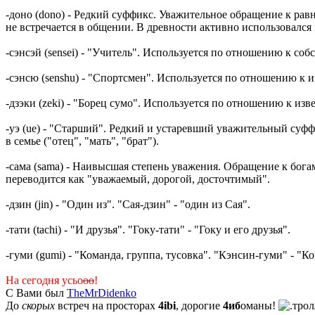
-доно (dono) - Редкий суффикс. Уважительное обращение к ра
не встречается в общении. В древности активно использовался 
-сэнсэй (sensei) - "Учитель". Используется по отношению к соб
-сэнсю (senshu) - "Спортсмен". Используется по отношению к 
-дзэки (zeki) - "Борец сумо". Используется по отношению к из
-уэ (ue) - "Старший". Редкий и устаревший уважительный суф
в семье ("отец", "мать", "брат").
-сама (sama) - Наивысшая степень уважения. Обращение к бога
переводится как "уважаемый, дорогой, досточтимый".
-дзин (jin) - "Один из". "Сая-дзин" - "один из Сая".
-тати (tachi) - "И друзья". "Гоку-тати" - "Гоку и его друзья".
-гуми (gumi) - "Команда, группа, тусовка". "Кэнсин-гуми" - "К
На сегодня усьо
оо
!
C Вами был
TheMrDidenko
До
скорых
встреч на просторах
4ibi
, дорогие
4иб
оманы!