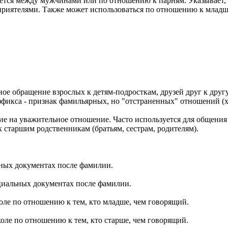
уется между мужчинами или по отношению к парням. Указывает, с
риятелями. Также может использоваться по отношению к младш
ое обращение взрослых к детям-подросткам, друзей друг к другу
ффикса - признак фамильярных, но "отстраненных" отношений (
ание на уважительное отношение. Часто используется для общени
к старшим родственникам (братьям, сестрам, родителям).
льных документах после фамилии.
фициальных документах после фамилии.
коле по отношению к тем, кто младше, чем говорящий.
школе по отношению к тем, кто старше, чем говорящий.