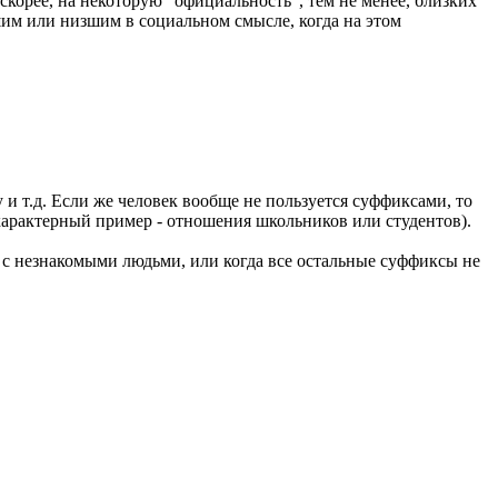
корее, на некоторую "официальность", тем не менее, близких
им или низшим в социальном смысле, когда на этом
 и т.д. Если же человек вообще не пользуется суффиксами, то
характерный пример - отношения школьников или студентов).
я с незнакомыми людьми, или когда все остальные суффиксы не