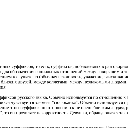
нных суффиксов, то есть, суффиксов, добавляемых в разговорно
 для обозначения социальных отношений между говорящим и тем
ением к слушателю (обычная вежливость, уважение, заискивание
гу близких друзей, между коллегами, между незнакомыми людьми,
ния.
суффиксов русского языка. Обычно используется по отношению к
икса чувствуется элемент "сюсюканья". Обычно используется п
бление этого суффикса по отношению к не очень близким людям,
н", то он проявляет некорректность. Девушка, обращающаяся так 