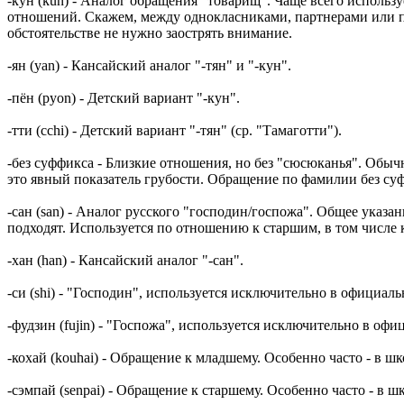
-кун (kun) - Аналог обращения "товарищ". Чаще всего использ
отношений. Скажем, между однокласниками, партнерами или п
обстоятельстве не нужно заострять внимание.
-ян (yan) - Кансайский аналог "-тян" и "-кун".
-пён (pyon) - Детский вариант "-кун".
-тти (cchi) - Детский вариант "-тян" (ср. "Тамаготти").
-без суффикса - Близкие отношения, но без "сюсюканья". Обычн
это явный показатель грубости. Обращение по фамилии без су
-сан (san) - Аналог русского "господин/госпожа". Общее указ
подходят. Используется по отношению к старшим, в том числе 
-хан (han) - Кансайский аналог "-сан".
-си (shi) - "Господин", используется исключительно в официа
-фудзин (fujin) - "Госпожа", используется исключительно в о
-кохай (kouhai) - Обращение к младшему. Особенно часто - в ш
-сэмпай (senpai) - Обращение к старшему. Особенно часто - в 