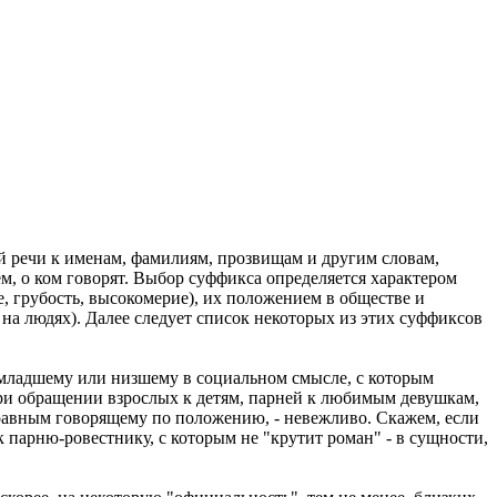
й речи к именам, фамилиям, прозвищам и другим словам,
, о ком говорят. Выбор суффикса определяется характером
, грубость, высокомерие), их положением в обществе и
 на людях). Далее следует список некоторых из этих суффиксов
 младшему или низшему в социальном смысле, с которым
ри обращении взрослых к детям, парней к любимым девушкам,
 равным говорящему по положению, - невежливо. Скажем, если
к парню-ровестнику, с которым не "крутит роман" - в сущности,