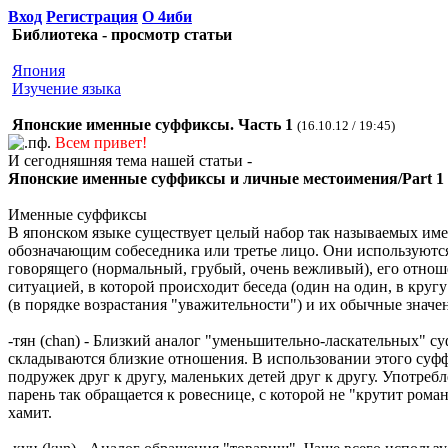
Вход
Регистрация
О 4иби
Библиотека - просмотр статьи
Япония
Изучение языка
Японские именные суффиксы. Часть 1
(16.10.12 / 19:45)
Всем привет!
И сегодняшняя тема нашей статьи -
Японские именные суффиксы и личные местоимения/Part 1
Именные суффиксы
В японском языке существует целый набор так называемых име
обозначающим собеседника или третье лицо. Они используются
говорящего (нормальный, грубый, очень вежливый), его отнош
ситуацией, в которой происходит беседа (один на один, в кру
(в порядке возрастания "уважительности") и их обычные значе
-тян (chan) - Близкий аналог "уменьшительно-ласкательных" 
складываются близкие отношения. В использовании этого суфф
подружек друг к другу, маленьких детей друг к другу. Употре
парень так обращается к ровеснице, с которой не "крутит рома
хамит.