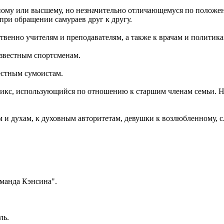
вному или высшему, но незначительно отличающемуся по положе
при обращении самураев друг к другу.
ственно учителям и преподавателям, а также к врачам и политика
известным спортсменам.
вестным сумоистам.
фикс, использующийся по отношению к старшим членам семьи. Не
м и духам, к духовным авторитетам, девушки к возлюбленному, с
оманда Кэнсина".