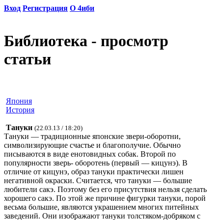
Вход
Регистрация
О 4иби
Библиотека - просмотр
статьи
Япония
История
Тануки
(22.03.13 / 18:20)
Тануки — традиционные японские звери-оборотни,
символизирующие счастье и благополучие. Обычно
писываются в виде енотовидных собак. Второй по
популярности зверь- оборотень (первый — кицунэ). В
отличие от кицунэ, образ тануки практически лишен
негативной окраски. Считается, что тануки — большие
любители сакэ. Поэтому без его присутствия нельзя сделать
хорошего сакэ. По этой же причине фигурки тануки, порой
весьма большие, являются украшением многих питейных
заведений. Они изображают тануки толстяком-добряком с