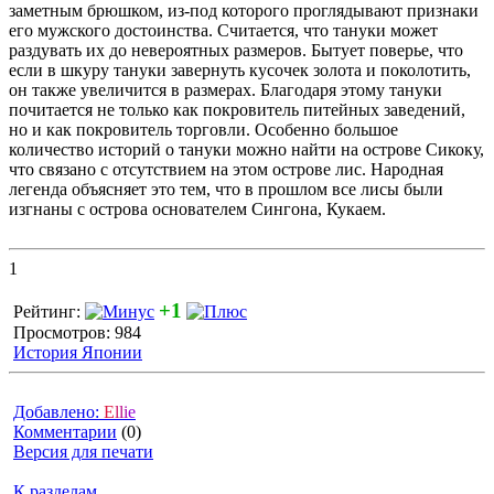
заметным брюшком, из-под которого проглядывают признаки
его мужского достоинства. Считается, что тануки может
раздувать их до невероятных размеров. Бытует поверье, что
если в шкуру тануки завернуть кусочек золота и поколотить,
он также увеличится в размерах. Благодаря этому тануки
почитается не только как покровитель питейных заведений,
но и как покровитель торговли. Особенно большое
количество историй о тануки можно найти на острове Сикоку,
что связано с отсутствием на этом острове лис. Народная
легенда объясняет это тем, что в прошлом все лисы были
изгнаны с острова основателем Сингона, Кукаем.
1
+1
Рейтинг:
Просмотров: 984
История Японии
Добавлено:
E
l
l
i
e
Комментарии
(0)
Версия для печати
К разделам