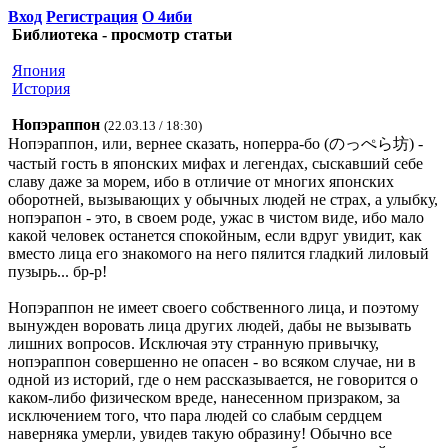
Вход
Регистрация
О 4иби
Библиотека - просмотр статьи
Япония
История
Нопэраппон
(22.03.13 / 18:30)
Нопэраппон, или, вернее сказать, ноперра-бо (のっぺら坊) -
частый гость в японских мифах и легендах, сыскавший себе
славу даже за морем, ибо в отличие от многих японских
оборотней, вызывающих у обычных людей не страх, а улыбку,
нопэрапон - это, в своем роде, ужас в чистом виде, ибо мало
какой человек останется спокойным, если вдруг увидит, как
вместо лица его знакомого на него пялится гладкий лиловый
пузырь... бр-р!
Нопэраппон не имеет своего собственного лица, и поэтому
вынужден воровать лица других людей, дабы не вызывать
лишних вопросов. Исключая эту странную привычку,
нопэраппон совершенно не опасен - во всяком случае, ни в
одной из историй, где о нем рассказывается, не говорится о
каком-либо физическом вреде, нанесенном призраком, за
исключением того, что пара людей со слабым сердцем
наверняка умерли, увидев такую образину! Обычно все