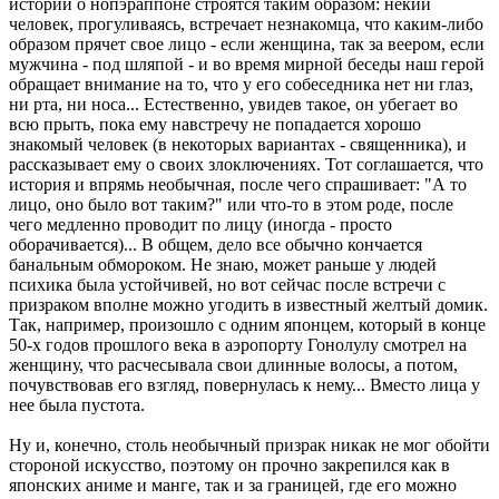
истории о нопэраппоне строятся таким образом: некий
человек, прогуливаясь, встречает незнакомца, что каким-либо
образом прячет свое лицо - если женщина, так за веером, если
мужчина - под шляпой - и во время мирной беседы наш герой
обращает внимание на то, что у его собеседника нет ни глаз,
ни рта, ни носа... Естественно, увидев такое, он убегает во
всю прыть, пока ему навстречу не попадается хорошо
знакомый человек (в некоторых вариантах - священника), и
рассказывает ему о своих злоключениях. Тот соглашается, что
история и впрямь необычная, после чего спрашивает: "А то
лицо, оно было вот таким?" или что-то в этом роде, после
чего медленно проводит по лицу (иногда - просто
оборачивается)... В общем, дело все обычно кончается
банальным обмороком. Не знаю, может раньше у людей
психика была устойчивей, но вот сейчас после встречи с
призраком вполне можно угодить в известный желтый домик.
Так, например, произошло с одним японцем, который в конце
50-х годов прошлого века в аэропорту Гонолулу смотрел на
женщину, что расчесывала свои длинные волосы, а потом,
почувствовав его взгляд, повернулась к нему... Вместо лица у
нее была пустота.
Ну и, конечно, столь необычный призрак никак не мог обойти
стороной искусство, поэтому он прочно закрепился как в
японских аниме и манге, так и за границей, где его можно