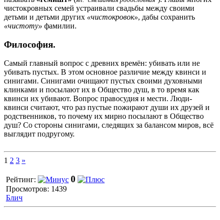
чистокровных семей устраивали свадьбы между своими
детьми и детьми других
«чистокровок»
, дабы сохранить
«чистоту»
фамилии.
Философия.
Самый главный вопрос с древних времён: убивать или не
убивать пустых. В этом основное различие между квинси и
синигами. Синигами очищают пустых своими духовными
клинками и посылают их в Общество душ, в то время как
квинси их убивают. Вопрос правосудия и мести. Люди-
квинси считают, что раз пустые пожирают души их друзей и
родственников, то почему их мирно посылают в Общество
душ? Со стороны синигами, следящих за балансом миров, всё
выглядит подругому.
1
2
3
»
0
Рейтинг:
Просмотров: 1439
Блич