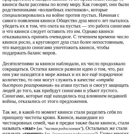
квинси были рассеяны по всему миру. Как говорят, они были
родственниками «волшебных охотников», которые
специализировались на войне против пустых. Начиная с
самого появления квинси Общество душ много лет пыталось
убедить их в том, что охота на пустых — это работа синигами
и что квинси следует оставить это им. Однако квинси
отказывались принять очевидное. С течением времени число
квинси росло, а круговорот душ стал более непостоянным,
что вынудило синигами уничтожить квинси, чтобы
поддержать баланс миров.
Десятилетиями за квинси наблюдали, их число продолжало
сокращаться. Остатки квинси развили идею о том, что, раз
они уже находятся в мире живых и их все ещё порядочное
количество, то они могут служить в качестве
«отряда
быстрого реагирования»
на атаки пустых и смогут защищать
людей до того, как прибудут синигами и убьют пустого.
Синигами, которые ещё находились под влиянием недавней
войны, отказались от этого предложения.
Так же, в какой-то момент квинси стали разделять себя по
принципу чистоты крови. Квинси, вышедшие из
чистокровных семей, чьи в предки также были квинси, стали
называть
«эхьт»
(
). Остальных же стали
яп. "чистая родословная"
называть
«гемишт»
(
). Главы многих
яп. "смешанная родословная"