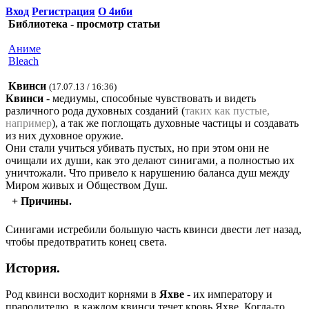
Вход
Регистрация
О 4иби
Библиотека - просмотр статьи
Аниме
Bleach
Квинси
(17.07.13 / 16:36)
Квинси
- медиумы, способные чувствовать и видеть
различного рода духовных созданий (
таких как пустые,
например
), а так же поглощать духовные частицы и создавать
из них духовное оружие.
Они стали учиться убивать пустых, но при этом они не
очищали их души, как это делают синигами, а полностью их
уничтожали. Что привело к нарушению баланса душ между
Миром живых и Обществом Душ.
+
Причины.
Синигами истребили большую часть квинси двести лет назад,
чтобы предотвратить конец света.
История.
Род квинси восходит корнями в
Яхве
- их императору и
прародителю, в каждом квинси течет кровь Яхве. Когда-то