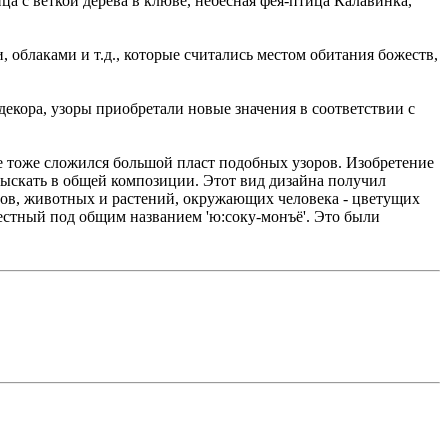
ца с веткой дерева в клюве, небесная фея-птица Калавинка,
 облаками и т.д., которые считались местом обитания божеств,
декора, узоры приобретали новые значения в соответствии с
зе тоже сложился большой пласт подобных узоров. Изобретение
отыскать в общей композиции. Этот вид дизайна получил
етов, животных и растений, окружающих человека - цветущих
звестный под общим названием 'ю:соку-монъё'. Это были