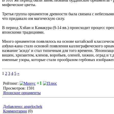
В этот же период были заимствованы буддийские орнаменты - р
мифические цветы.
Третья группа орнаментов древности была связана с небесными
что придавало им магическую силу.
В период Хэйан и Камакура (9-14 вв.) происходит процесс пре
японскими традициями.
Много орнаментов появлялось на основе китайской классическо
азбуки-кана стало основой появления каллиграфического орнам
название 'асидэ' и стал типичным для того времени. 'Япониз
вишен, хризантем, кленов, воробьев, оленей, хижин, оград и т
именные узоры, которые стали прообразом гербовых изображе
1
2
3
4
5
»
+1
Рейтинг:
Просмотров: 1591
Японские орнаменты
Добавлено: angelochek
Комментарии
(0)