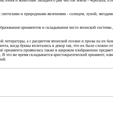
астения и животные Западного рая Чистой земли - черепаха, пти
 светилами и природными явлениями - солнцем, луной, звездами,
образования орнаментов и складывания чисто японской системы 
й литературы, а с расцветом японской поэзии и прозы на их ба
ента, когда буквы вплетались в декор так, что их было сложно 
ация' орнамента проявилась также в широком изображении предм
.д. В это же время складывается аристократический орнамент, и
ний.