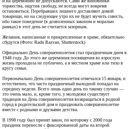
и на церемонию не допускаются. Сами же виновники
торжества, ощутив свободу, не всегда могут вовремя
остановиться. Перебравших лишнего доставляют домой
товарищи, но на следующее утро их не будет мучить совесть,
ибо такое поведение (в дозволенных законом и моралью
рамках) в этот день не считается зазорным.
Желания, написанные и прикрепленные в храме, обязательно
сбудутся (Фото: Radu Razvan, Shutterstock)
Официально День совершеннолетия стал праздничным днем в
1948 году. До этого же церемония посвящения во взрослую
жизнь проходила не публично, а в местном храме или тихо в
кругу семьи.
Первоначально День совершеннолетия отмечался 15 января, и
естественно, что часто праздничный выходной попадал на
середину недели. Всего лишь один день по такому случаю —
это очень мало, и, кроме того, у молодежи существует
традиция на День совершеннолетия возвращаться в родной
город в родительский дом и праздновать совершеннолетие
вместе с родными и друзьями детства.
В 1998 году был принят закон, по которому с 2000 года
праздник перенесли с фиксированной даты на второй