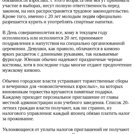
обязанности взрослых: с этого возраста они могут принимать
участие в выборах, несут полную ответственность перед
законом, на них распространяется трудовое законодательство.
Кроме того, именно с 20 лет молодым людям официально
разрешается курить и употреблять спиртные напитки.
В День совершеннолетия все, кому в текущем году
исполнилось или исполнится 20 лет, принимают
поздравления и напутствия на специально организованной
церемонии. Девушки, как правило, облачаются в кимоно
ярких расцветок с длинными рукавами, так называемые
фурисоде. Юноши обычно надевают праздничные черные
костюмы, хотя в последние годы многие отдают предпочтение
мужскому кимоно.
Обычно городские власти устраивают торжественные сборы
и вечеринки для «новоиспеченных взрослых», на которых
виновникам торжества вручаются памятные подарки.
Каждому приходит персональное приглашение от главы
местной администрации или учебного заведения. Список 20-
летних граждан власти получают, как ни странно, из
налогового управления: каждый японец обязан платить налог
за проживание.
Уклоняющиеся от уплаты налогов приглашений не получают