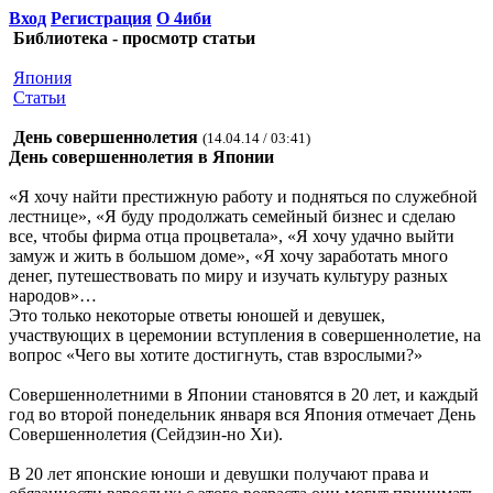
Вход
Регистрация
О 4иби
Библиотека - просмотр статьи
Япония
Статьи
День совершеннолетия
(14.04.14 / 03:41)
День совершеннолетия в Японии
«Я хочу найти престижную работу и подняться по служебной
лестнице», «Я буду продолжать семейный бизнес и сделаю
все, чтобы фирма отца процветала», «Я хочу удачно выйти
замуж и жить в большом доме», «Я хочу заработать много
денег, путешествовать по миру и изучать культуру разных
народов»…
Это только некоторые ответы юношей и девушек,
участвующих в церемонии вступления в совершеннолетие, на
вопрос «Чего вы хотите достигнуть, став взрослыми?»
Совершеннолетними в Японии становятся в 20 лет, и каждый
год во второй понедельник января вся Япония отмечает День
Совершеннолетия (Сейдзин-но Хи).
В 20 лет японские юноши и девушки получают права и