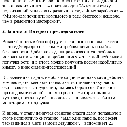
поклонники компьютеров, но многие из них, и заодно они
знают, как их чинить”, – пояснил один 28-летний отаку,
подвизавшийся на самых различных случайных заработках. –
“Мы можем починить компьютер в разы быстрее и дешевле,
чем в ремонтной мастерской”.
2. Защита от Интернет-преследователей
Вовлечённость в блогосферу и различные социальные сети
часто идёт вразрез с высокими требованиями к онлайн-
безопасности. Добавьте сюда широко известную любовь к
молоденьким женщинам, добившимся хоть самой небольшой
популярности, и в итоге можно получить весьма назойливую
химеру в виде онлайн-преследований.
К сожалению, парни, не обладающие теми навыками работы с
компьютером, каковыми обладают истинные отаку, часто
оказываются в затруднении, пытаясь бороться с Интернет-
преследователями обычными средствами (при помощи
кулаков), поскольку обычно дело заканчивается разбитым
монитором их подружки.
И вновь, у отаку найдутся средства спасти даму, попавшую в
столь неприятную ситуацию. “Был один парень, всё время
таскавшийся в Сети за моей девушкой”, – вспоминает 25-