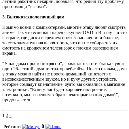
летний работник пекарни, добавляя, что решил эту проблему
при помощи “взлома”.
3. Высокотехнологичный дом
Помимо возни с компьютерами, многие отаку любят смотреть
аниме. Так что если ваш парень скупает DVD и Blu-ray – и это
в стране, где диски в среднем стоят 5 тыс. иен или больше, –
то есть значительная вероятность, что он не собирается их
смотреть на крошечном телевизоре с плохим разрешением
экрана.
“У нас дома просто потрясно”, – хвастается от избытка чувств
один 26-летний администратор веб-сайта. По его словам, дома
у отаку можно найти не просто домашний кинотеатр с
высококачественным звуком, но и кучу других устройств,
которые создадут впечатление, будто вы оказались в магазине
электроники. “Если у нас будет хорошее настроение,
возможно, мы разрешим забрать некоторые из них домой”, –
продолжает он.
1
2
»
0
Рейтинг: