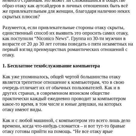
немного странным. Но может ли сложившийся в обществе
образ отаку как аутсайдеров в личных отношениях быть всё
же привлекательным для женщин, благодаря наличию неких
скрытых плюсов?
Разумеется, если привлекательные стороны отаку скрыты,
единственный способ их выявить это опросить самих отаку,
как поступили “Niconico News”. Группа из 30-ти мужчин в
возрасте от 20 до 30 лет готова поведать о пяти незаметных на
первый взгляд преимуществах романтических отношений с
отаку.
1. Бесплатное техобслуживание компьютера
Как уже упоминалось, общей чертой большинства отаку
является трепетное отношение к компьютерам, что в свою
очередь отличает их от обычных пользователей. Как и в
других странах, в современном японском обществе
практически каждый ежедневно проводит за компьютером
какое-то время, в том числе и юные девушки, на которых
отаку имеют виды.
Как и с любой машиной, с компьютером это всего лишь дело
времени, когда что-нибудь сломается – и вот тут-то бравые
отаку готовы прийти на помощь. “Не все отаку ярые