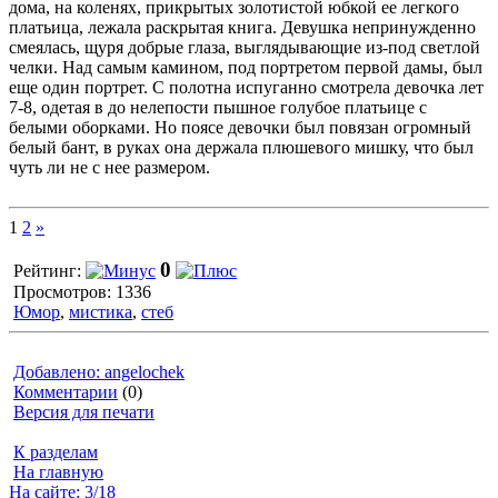
дома, на коленях, прикрытых золотистой юбкой ее легкого
платьица, лежала раскрытая книга. Девушка непринужденно
смеялась, щуря добрые глаза, выглядывающие из-под светлой
челки. Над самым камином, под портретом первой дамы, был
еще один портрет. С полотна испуганно смотрела девочка лет
7-8, одетая в до нелепости пышное голубое платьице с
белыми оборками. Но поясе девочки был повязан огромный
белый бант, в руках она держала плюшевого мишку, что был
чуть ли не с нее размером.
1
2
»
0
Рейтинг:
Просмотров: 1336
Юмор
,
мистика
,
стеб
Добавлено: angelochek
Комментарии
(0)
Версия для печати
К разделам
На главную
На сайте: 3/18