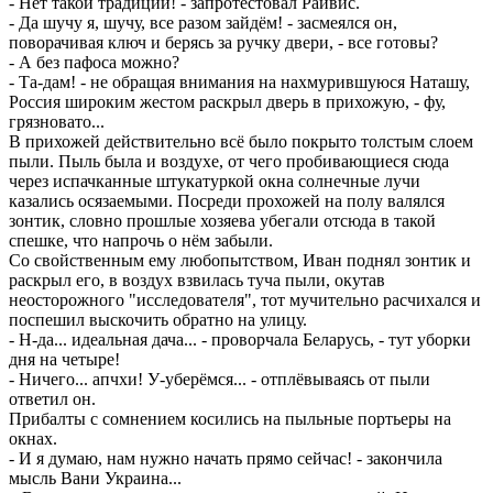
- Нет такой традиции! - запротестовал Райвис.
- Да шучу я, шучу, все разом зайдём! - засмеялся он,
поворачивая ключ и берясь за ручку двери, - все готовы?
- А без пафоса можно?
- Та-дам! - не обращая внимания на нахмурившуюся Наташу,
Россия широким жестом раскрыл дверь в прихожую, - фу,
грязновато...
В прихожей действительно всё было покрыто толстым слоем
пыли. Пыль была и воздухе, от чего пробивающиеся сюда
через испачканные штукатуркой окна солнечные лучи
казались осязаемыми. Посреди прохожей на полу валялся
зонтик, словно прошлые хозяева убегали отсюда в такой
спешке, что напрочь о нём забыли.
Со свойственным ему любопытством, Иван поднял зонтик и
раскрыл его, в воздух взвилась туча пыли, окутав
неосторожного "исследователя", тот мучительно расчихался и
поспешил выскочить обратно на улицу.
- Н-да... идеальная дача... - проворчала Беларусь, - тут уборки
дня на четыре!
- Ничего... апчхи! У-уберёмся... - отплёвываясь от пыли
ответил он.
Прибалты с сомнением косились на пыльные портьеры на
окнах.
- И я думаю, нам нужно начать прямо сейчас! - закончила
мысль Вани Украина...