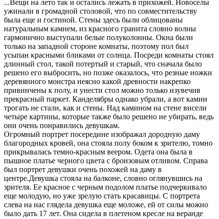
...Вещи на лето так и остались лежать в прихожей. Новоселы
ужинали в громадной столовой, что по совместительству
была еще и гостиной. Стены здесь были облицованы
натуральным камнем, из красного гранита словно волны
гармонично выступали белые полуколонны. Окна были
только на западной стороне комнаты, поэтому пол был
усыпан красными бликами от солнца. Посреди комнаты стоял
длинный стол, такой потертый и старый, что сначала было
решено его выбросить, но позже оказалось, что резные ножки
деревянного монстра неясно какой древности накрепко
привинчены к полу, и унести стол можно только изувечив
прекрасный паркет. Канделябры однако убрали, а вот камин
трогать не стали, как и стены. Над камином на стене висели
четыре картины, которые также было решено не убирать, ведь
они очень понравились девушкам.
Огромный портрет посередине изображал дородную даму
благородных кровей, она стояла полу боком к зрителю, томно
прикрывалась темно-красным веером. Одета она была в
пышное платье черного цвета с бронзовым отливом. Справа
был портрет девушки очень похожей на даму в
центре.Девушка стояла на балконе, словно оглянувшись на
зрителя. Ее красное с черным подолом платье подчеркивало
еще молодую, но уже зрелую стать красавицы. С портрета
слева на нас глядела девушка еще моложе, ей от силы можно
было дать 17 лет. Она сидела в плетеном кресле на веранде