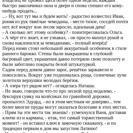
владелец не прожил здесь более одной недели, каждый
быстро заколачивал окна и двери и снова спешил его кому-
нибудь продать...
...- Ну, вот тут мы и будем жить! - радостно возвестил Иван,
роняя из рук тяжёлые чемоданы, - место тихое, соседей почти
нет, всё вокруг вон лесом заросло, идеальная дача!
- А сколько лет этому особняку? - поинтересовалась Ольга.
- А чёрт его знает, я не узнавал, - он просто махнул рукой и
снова наклонился за чемоданами, - полный вперёд!
Перед ними стоял небольшой аккуратный особнячок в стиле
раннего барокко. Стены были выкрашены в глубокий
багровый цвет, украшения давно потеряли свою позолоту и
были заботливо покрыты белой штукатуркой.
Садик перед домом давно зарос, решётки заржавели и
покосились. Вокруг уже поднималась роща, солнечные лучи
золотили верхушки молодых берёзок.
- А озера тут рядом нет? - огляделась Наташа.
- Не знаю, говорили что-то про лесной пруд недалеко, -
буксируя сумку на колёсиках по гравийной дорожке,
пропыхтел Эдуард, - но я этим местным не доверяю... тем
более многие пруды могут оказаться болотами в этих местах.
- Прям ты эти места так знаешь! - усмехнулся Ваня, доставая
ключи из и кармана, - итак, тот самый торжественный
момент! - он вставил ключ в замочную скважину, - и по
традиции первым в дом мы запустим Латвию!