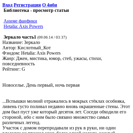
Вход
Регистрация
О 4иби
Библиотека - просмотр статьи
Аниме фанфики
Hetalia: Axis Powers
Зеркало часть1
(09.06.14 / 03:37)
Название: Зеркало
Автор: Кислотный_Кот
Фэндом: Hetalia: Axis Powers
Жанр: Джен, мистика, юмор, стеб, ужасы, стихи,
повседневность
Рейтинг: G
Новоселье. День первый, ночь первая
...Вспышки молний отражались в мокрых стёклах особняка,
ливень густо поливал недавно вновь окрашенные стены. Этот
дом был пуст уже который десяток лет. Соседи обходили его
стороной, ибо с ним было связано множество самых
различных легенд.
Участок с домом перепродавали из рук в руки, ни один