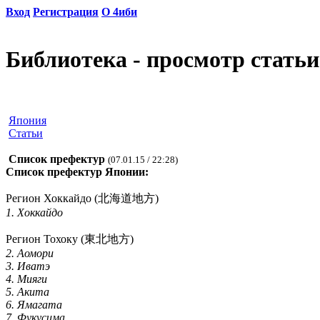
Вход
Регистрация
О 4иби
Библиотека - просмотр статьи
Япония
Статьи
Список префектур
(07.01.15 / 22:28)
Список префектур Японии:
Регион Хоккайдо (北海道地方)
1. Хоккайдо
Регион Тохоку (東北地方)
2. Аомори
3. Иватэ
4. Мияги
5. Акита
6. Ямагата
7. Фукусима