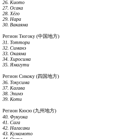
26. Киото
27. Осака
28. Хёго
29. Нара
30. Вакаяма
Регион Тюгоку (中国地方)
31. Тоттори
32. Симанэ
33. Окаяма
34. Хиросима
35. Ямагути
Регион Сикоку (四国地方)
36. Токусима
37. Кагава
38. Эхимэ
39. Коти
Регион Кюсю (九州地方)
40. Фукуока
41. Сага
42. Нагасаки
43. Кумамото