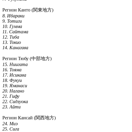
Регион Канто (関東地方)
8. Ибараки
9. Тотиги
10. Гумма
11. Сайтама
12. Тиба
13. Токио
14. Канагава
Регион Тюбу (中部地方)
15. Ниигата
16. Тояма
17. Исикава
18. Фукуи
19. Яманаси
20. Нагано
21. Гифу
22. Сидзуока
23. Айти
Регион Кансай (関西地方)
24. Миэ
25. Сига