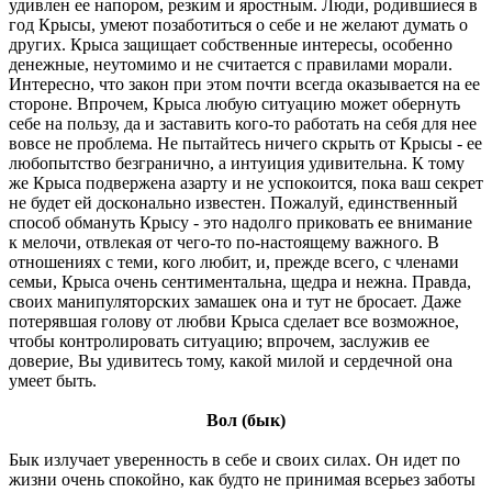
удивлен ее напором, резким и яростным. Люди, родившиеся в
год Крысы, умеют позаботиться о себе и не желают думать о
других. Крыса защищает собственные интересы, особенно
денежные, неутомимо и не считается с правилами морали.
Интересно, что закон при этом почти всегда оказывается на ее
стороне. Впрочем, Крыса любую ситуацию может обернуть
себе на пользу, да и заставить кого-то работать на себя для нее
вовсе не проблема. Не пытайтесь ничего скрыть от Крысы - ее
любопытство безгранично, а интуиция удивительна. К тому
же Крыса подвержена азарту и не успокоится, пока ваш секрет
не будет ей досконально известен. Пожалуй, единственный
способ обмануть Крысу - это надолго приковать ее внимание
к мелочи, отвлекая от чего-то по-настоящему важного. В
отношениях с теми, кого любит, и, прежде всего, с членами
семьи, Крыса очень сентиментальна, щедра и нежна. Правда,
своих манипуляторских замашек она и тут не бросает. Даже
потерявшая голову от любви Крыса сделает все возможное,
чтобы контролировать ситуацию; впрочем, заслужив ее
доверие, Вы удивитесь тому, какой милой и сердечной она
умеет быть.
Вол (бык)
Бык излучает уверенность в себе и своих силах. Он идет по
жизни очень спокойно, как будто не принимая всерьез заботы