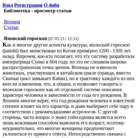
Вход
Регистрация
О 4иби
Библиотека - просмотр статьи
Япония
Статьи
Японский гороскоп
(07.05.15 / 12:52)
К
ак и многие другие аспекты культуры, японский гороскоп
(junishi) был заимствован из Китая примерно 1200 - 1300 лет
назад. Впрочем, кое-кто полагает, что эту систему разработала
императрица Суико в 604 году, но это не слишком широко
распространенная точка зрения. Японцы не изменили
животных, участвующих в китайском цикле (правда, вместо
Свиньи цикл замыкает Кабан), но в трактовку каждого из них
внесли изменения, что, в общем, и позволяет говорить о
японском гороскопе как об отдельной системе описания
характера человека в зависимости от года его рождения. В
Японии многие верят, что год рождения человека в известной
степени влияет на его характер, и даже выбирают себе пару в
соответствии с рекомендациями астрологов. С другой
стороны, часто вопрос о знаке собеседника является всего
лишь вежливым способом выяснить его возраст, поэтому
неудивительно, что многие женщины предпочитают
уклониться от прямого ответа. Непосредственно связана с