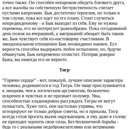
точно также. Он способен ненароком обидеть близкого друга,
а все жалобы на собственную бесчувственность считает
пустыми капризами. Бык достаточно терпелив, но только в
том случае, пока все идет по его плану. Стоит случиться
непредвиденному - и Бык выходит из себя. Ему не нужны
перемены, его не интересует разнообразие. Пока сегодняшний
день похож на вчерашний, а завтрашний обещает быть таким
же, Бык чувствует себя по-настоящему счастливым. В
эмоциональном отношении Бык неожиданно наивен. Его
верность способна выдержать любое испытание, но, будучи
обманутым, Бык непременно отомстит. Потеряв доверие
Быка, вы никогда его не вернете.
Тигр
"Горячее сердце" - вот, пожалуй, лучшее описание характера
человека, родившегося в год Тигра. Он чаще прислушивается
к эмоциям, чем к логическим аргументам, бесконечно
искренен в чувствах и не признает полумер. Увы,
способностью хладнокровно рассуждать Тигры не могут
похвастать. Хуже того, они настолько упрямы, что
игнорируют не только добрые советы, но и приказы. Тигр
всегда готов бросить вызов окружающим, и ему даже в голову
не приходит оценить свои силы. Без бесконечной борьбы -
будь то с реальными недоброжелателями или ветряными