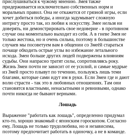
прислушиваться к чужому мнению. Змея также
придерживается исключительно собственных норм и
моральных правил. Она не откажется от грязной игры, если
хочет добиться победы, а иногда задумывает сложную
интригу просто так, из любви к искусству. Змее нельзя ни
доверять, ни демонстрировать свое недоверие - в противном
случае она моментально выходит из себя. А в гневе Змея не
только жестока, но и очень сильна, поэтому в большинстве
случаев мы посоветуем вам в общении со Змеёй стараться
почаще обходить острые углы во избежание летального
исхода. Змеи больше других людей подвержены влияниям
судьбы. Они напрасно тратят силы, сопротивляясь року.
Жизнь Змеи почти не зависит от ее усилий, и самые мудрые
из Змей просто плывут по течению, пользуясь лишь теми
благами, которые сами идут им в руки. Если Змеи где и дают
волю страсти - так это в любовных отношениях. Там они
становятся властными, ненасытными и ревнивыми, однако
почти никогда не бывают верными.
Лошадь
Выражение "работать как лошадь", определенно придумал
кто-то, хорошо знакомый с японским гороскопом. Согласно
ему, Лошадь не только трудолюбива, но и независима,
поэтому предпочитает работать в одиночку, а не в команде.