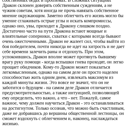
собственных бедах и проблемах. В сложных ситуациях
Дракон склонен доверять собственным суждениям, а не
чужим советам, хотя иногда не прочь навязать собственное
мнение окружающим. Заметно облегчить его жизнь могло бы
умение сглаживать острые углы и искать компромиссы,
однако оно, увы, приходит к Дракону слишком поздно.
Достаточно часто на пути Дракона встают мощные и
влиятельные соперники, схватки с которыми всегда бывают
очень ожесточенными. Дракон не жалеет сил, чтобы выйти из
боя победителем, почти никогда не идет на хитрость и не дает
себе времени залечить раны и отдохнуть. При этом,
успокоившись, Дракон вполне может протянуть бывшему
врагу руку помощи - когда вспышки гнева проходят, он легко
прощает обидчиков. Кому-то Дракон может показаться
легкомысленным, однако на самом деле он просто наделен
способностью жить одним днем, извлекать максимум из
каждой минуты жизни. Это вовсе не значит, что он не
заботится о будущем - на самом деле Дракон отличается
предусмотрительностью, а также интуицией, позволяющей
ему определить, что важно, а что - нет. Пожалуй, самое
важное, чему должен научиться Дракон - это останавливаться
на достигнутом. Только осознав, что можно быть счастливым,
даже не добравшись до вершины общественной лестницы, он
сможет вздохнуть с облегчением и, наконец, наслаждаться
жизнью.