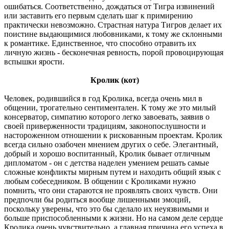
ошибаться. Соответственно, дождаться от Тигра извинений
или заставить его первым сделать шаг к примирению
практически невозможно. Страстная натура Тигров делает их
поистине выдающимися любовниками, к тому же склонными
к романтике. Единственное, что способно отравить их
личную жизнь - бесконечная ревность, порой провоцирующая
вспышки ярости.
Кролик (кот)
Человек, родившийся в год Кролика, всегда очень мил в
общении, трогательно сентиментален. К тому же это милый
консерватор, симпатию которого легко завоевать, заявив о
своей приверженности традициям, законопослушности и
настороженном отношении к рискованным проектам. Кролик
всегда сильно озабочен мнением других о себе. Элегантный,
добрый и хорошо воспитанный, Кролик бывает отличным
дипломатом - он с детства наделен умением решать самые
сложные конфликты мирным путем и находить общий язык с
любым собеседником. В общении с Кроликами нужно
помнить, что они стараются не проявлять своих чувств. Они
предпочли бы родиться вообще лишенными эмоций,
поскольку уверены, что это бы сделало их неуязвимыми и
больше приспособленными к жизни. Но на самом деле сердце
Кролика очень чувствительно, а главная причина его успеха в