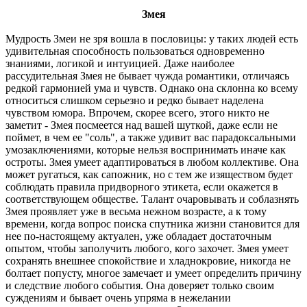
Змея
Мудрость Змеи не зря вошла в пословицы: у таких людей есть
удивительная способность пользоваться одновременно
знаниями, логикой и интуицией. Даже наиболее
рассудительная Змея не бывает чужда романтики, отличаясь
редкой гармонией ума и чувств. Однако она склонна ко всему
относиться слишком серьезно и редко бывает наделена
чувством юмора. Впрочем, скорее всего, этого никто не
заметит - Змея посмеется над вашей шуткой, даже если не
поймет, в чем ее "соль", а также удивит вас парадоксальными
умозаключениями, которые нельзя воспринимать иначе как
остроты. Змея умеет адаптироваться в любом коллективе. Она
может ругаться, как сапожник, но с тем же изяществом будет
соблюдать правила придворного этикета, если окажется в
соответствующем обществе. Талант очаровывать и соблазнять
Змея проявляет уже в весьма нежном возрасте, а к тому
времени, когда вопрос поиска спутника жизни становится для
нее по-настоящему актуален, уже обладает достаточным
опытом, чтобы заполучить любого, кого захочет. Змея умеет
сохранять внешнее спокойствие и хладнокровие, никогда не
болтает попусту, многое замечает и умеет определить причину
и следствие любого события. Она доверяет только своим
суждениям и бывает очень упряма в нежелании