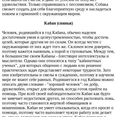
удовольствия. Только справившись с пессимизмом, Собака
сможет создать для себя благоприятную среду и насладиться
покоем и гармонией с окружающим миром.
Кабан (свинья)
Человек, родившийся в год Кабана, обычно наделен
достаточным умом и целеустремленностью, чтобы достичь
целей, которые другим не по силам. Он всегда честен с
окружающими от них ждет того же. Склонен всем доверять,
поэтому кажется наивным, а порой и глуповатым. Между тем,
в большинстве своем Кабаны - блестящие интеллектуалы и
мыслители. Однако они относятся к типу "кабинетных
ученых", для которых общению с людьми или решение
практических задач представляет некоторые трудности. Зато
они изобретательны и смелы в суждениях, поэтому в научном
мире не знают себе равных. Родившегося в год Кабана можно
описать двумя словами - "хороший человек": он добр,
дружелюбен, открыт для общения, всегда готов прийти на
помощь. При всей своей наблюдательности Кабан как будто
не замечает недостатков других, не способен распознать ложь,
поэтому часто становится жертвой обманщиков и
мошенников. Кабан не умеет отказываться, когда его просят о
помощи, поэтому часто выполняет чужую работу или делает