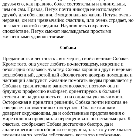
друзья его, как правило, более состоятельны и влиятельны,
чем он сам. Правда, Петух почти никогда не используют
дружбу для обогащения. Эмоциональная жизнь Петуха очень
неровна, он или чрезвычайно счастлив, или очень страдает, но
не знает золотой середины. Научившись сохранять
спокойствие, Петух сможет наслаждаться простыми
жизненными удовольствиями.
Собака
Преданность и честность - вот черты, свойственные Собаке.
Кроме того, она умеет любить по-настоящему, искренне и
безоглядно отдаваясь чувству. Собака хороший друг и верный
возлюбленный, достойный абсолютного доверия помощник и
настоящий альтруист. Желание помогать людям проявляется у
Собаки в сравнительно раннем возрасте, поэтому она и
будущую профессию выбирает, ориентируясь в большей
степени не на доходность ее, а на социальную значимость.
Осторожная в принятии решений, Собака почти никогда не
совершает опрометчивых поступков. Она не слишком
доверяет окружающим, да и собственные представления о
мире склонна проверять и переоценивать по несколько раз. К
счастью, соображает Собака достаточно быстро, да и
аналитические способности ее недурны, так что у нее хватает
времени на то, чтобы действовать, когда это необходимо.