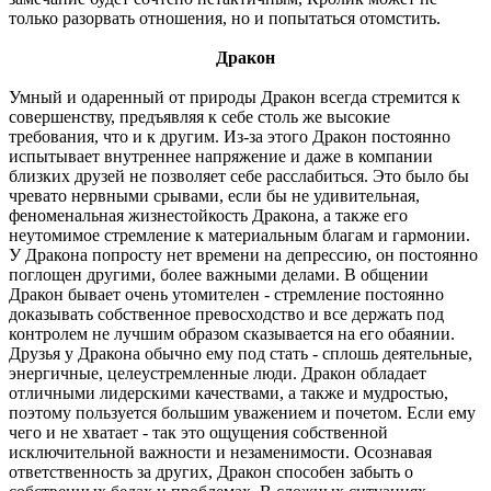
только разорвать отношения, но и попытаться отомстить.
Дракон
Умный и одаренный от природы Дракон всегда стремится к
совершенству, предъявляя к себе столь же высокие
требования, что и к другим. Из-за этого Дракон постоянно
испытывает внутреннее напряжение и даже в компании
близких друзей не позволяет себе расслабиться. Это было бы
чревато нервными срывами, если бы не удивительная,
феноменальная жизнестойкость Дракона, а также его
неутомимое стремление к материальным благам и гармонии.
У Дракона попросту нет времени на депрессию, он постоянно
поглощен другими, более важными делами. В общении
Дракон бывает очень утомителен - стремление постоянно
доказывать собственное превосходство и все держать под
контролем не лучшим образом сказывается на его обаянии.
Друзья у Дракона обычно ему под стать - сплошь деятельные,
энергичные, целеустремленные люди. Дракон обладает
отличными лидерскими качествами, а также и мудростью,
поэтому пользуется большим уважением и почетом. Если ему
чего и не хватает - так это ощущения собственной
исключительной важности и незаменимости. Осознавая
ответственность за других, Дракон способен забыть о