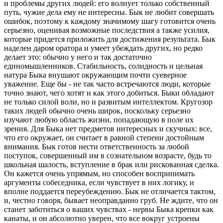
и проблемы других людей: его волнует только собственный
путь, чужие дела ему не интересны. Бык не любит совершать
ошибок, поэтому к каждому значимому шагу готовится очень
серьезно, оценивая возможные последствия а также усилия,
которые придется приложить для достижения результата. Бык
наделен даром оратора и умеет убеждать других, но редко
делает это: обычно у него и так достаточно
единомышленников. Стабильность, солидность и цельная
натура Быка внушают окружающим почти суеверное
уважение. Еще бы - не так часто встречаются люди, которые
точно знают, чего хотят и как этого добиться. Быки обладают
не только силой воли, но и развитым интеллектом. Кругозор
таких людей обычно очень широк, поскольку серьезно
изучают любую область жизни, попадающую в поле их
зрения. Для Быка нет предметов интересных и скучных: все,
что его окружает, он считает в равной степени достойным
внимания. Бык готов нести ответственность за любой
поступок, совершенный им в сознательном возрасте, будь то
школьная шалость, вступление в брак или рискованная сделка.
Он кажется очень упрямым, но способен воспринимать
аргументы собеседника, если чувствует в них логику, и
вполне поддается переубеждению. Бык не отличается тактом,
и, честно говоря, бывает неоправданно груб. Не ждите, что он
станет заботиться о ваших чувствах - нервы Быка крепки как
канаты, и он абсолютно уверен, что все вокруг устроены