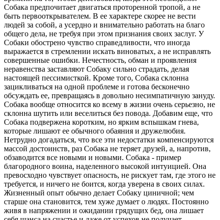
Собака предпочитает двигаться проторенной тропой, а не
быть первооткрывателем. В ее характере скорее не вести
людей за собой, а усердно и внимательно работать на благо
общего дела, не требуя при этом признания своих заслуг. У
Собаки обострено чувство справедливости, что иногда
выражается в стремлении искать виноватых, а не исправлять
совершенные ошибки. Нечестность, обман и проявления
неравенства заставляют Собаку сильно страдать, делая
настоящей пессимисткой. Кроме того, Собака склонна
зацикливаться на одной проблеме и готова бесконечно
обсуждать ее, превращаясь в довольно несимпатичную зануду.
Собака вообще относится ко всему в жизни очень серьезно, не
склонна шутить или веселиться без повода. Добавим еще, что
Собака подвержена коротким, но ярким вспышкам гнева,
которые лишают ее обычного обаяния и дружелюбия.
Нетрудно догадаться, что все эти недостатки компенсируются
массой достоинств, раз Собака не теряет друзей, а, напротив,
обзаводится все новыми и новыми. Собака - пример
благородного воина, наделенного высокой интуицией. Она
превосходно чувствует опасность, не рискует там, где этого не
требуется, и ничего не боится, когда уверена в своих силах.
Жизненный опыт обычно делает Собаку циничной; чем
старше она становится, тем хуже думает о людях. Постоянно
живя в напряжении и ожидании грядущих бед, она лишает
себя шанса на счастье и даже от успехов не получает