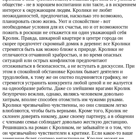
обществе - не в хорошем воспитании или такте, а в искреннем
интересе к окружающим людям. Кролики не любят
неожиданностей, предпочитая, насколько это возможно,
планировать свою жизнь. Уют и спокойствие - вот
необходимые условия для их счастья, но и от возможности
пожить в роскоши не откажется ни один уважающий себя
Кролик. Правда, шикарной квартире в центре города он
скорее предпочтет скромный домик в деревне: все Кролики
стремятся быть как можно ближе к природе. Кролики не
отличаются отчаянной храбростью, и во время опасных
ситуаций или острых конфликтов предпочитают
отсиживаться в безопасности, а не вступать в дискуссии. При
этом в спокойной обстановке Кролик бывает деятелен и
трудолюбив, к тому же он охотно подчиняется графику, не
стремится устранить конкурента любой ценой и не жалуется
на однообразие работы. Даже со злейшими врагами Кролик
безупречно вежлив, однако, являясь человеком довольно
хитрым, вполне способен отомстить им чужими руками.
Кролики чрезвычайно чувственны, но они слишком легко
влюбляются, чтобы быть верными. Кроме того, Кролик не
склонен доверять никому, даже своему партнеру, а в общении
с членами семьи соблюдает довольно жесткую дистанцию.
Решившись на роман с Кроликом, не забывайте и о том, что
он чрезвычайно чувствителен к критике. Если какое-то ваше
замечание будет сочтено нетактичным, Кролик может не