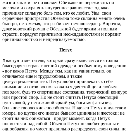
жизни как к игре позволяет Обезьяне не переживать по
мелочам и сохранять внутреннее равновесие, однако
причиняет сильную боль тем, кто ее любит. Увы, свои
сердечные пристрастия Обезьяна тоже склонна менять очень
быстро, не замечая, что разбивает немало сердец. Впрочем,
даже короткий роман с Обезьяной будет ярким и полным
страсти, порадует приятными неожиданностями и поразит
оригинальностью и непредсказуемостью.
Петух
Хвастун и мечтатель, который сразу выделяется из толпы
благодаря экстравагантной одежде и необычному поведению
- вот каков Петух. Между тем, как ни удивительно, он
отличается еще и трудолюбием, а также
целеустремленностью. Петух любит привлекать к себе
внимание и готов воспользоваться для этой цели любым
поводом, будь то спортивные состязания, творческий конкурс
или простой спор. Но не стоит считать Петуха блестящей
пустышкой; у него живой яркий ум, богатая фантазия,
большие творческие способности. Наделен Петух и чувством
юмора, но шутки его иногда бывают циничны и жестоки; не
стоит на них обижаться - придет момент, когда Петух
посмеется и над собой. Обычно Петух не любит рутины и
однообразия, но умеет правильно распределять свои силы, не