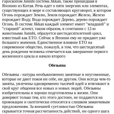
гороскопом Junishi система Jikkan, также пришедшая в
Японию из Китая. Речь идет о пяти энергиях или элементах,
существующих в мире и составляющих круговорот, в котором
Огонь порождает Землю, Земля порождает Железо, Железо
порождает Воду, Вода порождает Дерево, дерево порождает
Огонь. В системе Jikkan каждый элемент имеет "младший" и
"старший" аспект, таким образом, в сочетании с 12-ю
животными Junishi, образуется шестидесятилетний цикл,
известный как ETO. Сейчас в Японии ему не придают уже
большого значения. Единственное влияние ETO на
современное общество, пожалуй, в том, что шестидесятый
день рождения человека отмечается как завершение первого
жизненного цикла и начало второго
Обезьяна
Обезьяны - натуры необыкновенно занятные и неугомонные,
которые не дают покоя ни себе, ни другим. Они всегда чем-то
заняты, увлечены одновременно тысячей идей и втягивают в
свой круг общения все новых и новых людей. Обезьяны
изобретательны и хорошо подготовлены к жизни. Они
доверяют только тем, кто этого достоин, не поддаются на
провокации и скептически относятся к слишком заманчивым
предложениям. За внешней суетливостью Обезьяны
скрывается точная рассчитанность действий, ни одного шага