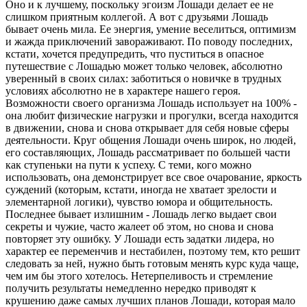
Оно и к лучшему, поскольку эгоизм Лошади делает ее не
слишком приятным коллегой. А вот с друзьями Лошадь
бывает очень мила. Ее энергия, умение веселиться, оптимизм
и жажда приключений завораживают. По поводу последних,
кстати, хочется предупредить, что пуститься в опасное
путешествие с Лошадью может только человек, абсолютно
уверенный в своих силах: заботиться о новичке в трудных
условиях абсолютно не в характере нашего героя.
Возможности своего организма Лошадь использует на 100% -
она любит физические нагрузки и прогулки, всегда находится
в движении, снова и снова открывает для себя новые сферы
деятельности. Круг общения Лошади очень широк, но людей,
его составляющих, Лошадь рассматривает по большей части
как ступеньки на пути к успеху. С теми, кого можно
использовать, она демонстрирует все свое очарование, яркость
суждений (которым, кстати, иногда не хватает зрелости и
элементарной логики), чувство юмора и общительность.
Последнее бывает излишним - Лошадь легко выдает свои
секреты и чужие, часто жалеет об этом, но снова и снова
повторяет эту ошибку. У Лошади есть задатки лидера, но
характер ее переменчив и нестабилен, поэтому тем, кто решит
следовать за ней, нужно быть готовым менять курс куда чаще,
чем им бы этого хотелось. Нетерпеливость и стремление
получить результаты немедленно нередко приводят к
крушению даже самых лучших планов Лошади, которая мало