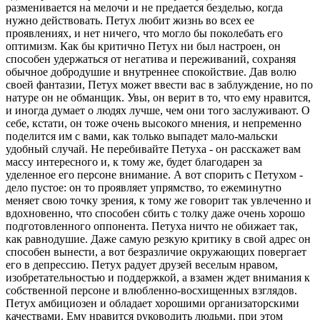
разменивается на мелочи и не предается безделью, когда
нужно действовать. Петух любит жизнь во всех ее
проявлениях, и нет ничего, что могло бы поколебать его
оптимизм. Как бы критично Петух ни был настроен, он
способен удержаться от негатива и переживаний, сохраняя
обычное добродушие и внутреннее спокойствие. Дав волю
своей фантазии, Петух может ввести вас в заблуждение, но по
натуре он не обманщик. Увы, он верит в то, что ему нравится,
и иногда думает о людях лучше, чем они того заслуживают. О
себе, кстати, он тоже очень высокого мнения, и непременно
поделится им с вами, как только выпадет мало-мальски
удобный случай. Не перебивайте Петуха - он расскажет вам
массу интересного и, к тому же, будет благодарен за
уделенное его персоне внимание. А вот спорить с Петухом -
дело пустое: он то проявляет упрямство, то ежеминутно
меняет свою точку зрения, к тому же говорит так увлеченно и
вдохновенно, что способен сбить с толку даже очень хорошо
подготовленного оппонента. Петуха ничто не обижает так,
как равнодушие. Даже самую резкую критику в свой адрес он
способен вынести, а вот безразличие окружающих повергает
его в депрессию. Петух радует друзей веселым нравом,
изобретательностью и поддержкой, а взамен ждет внимания к
собственной персоне и влюбленно-восхищенных взглядов.
Петух амбициозен и обладает хорошими организаторскими
качествами. Ему нравится руководить людьми, при этом