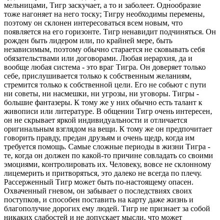
мельницами, Тигр заскучает, а то и заболеет. Однообразие
тоже нагоняет на него тоску; Тигру необходимы перемены,
поэтому он склонен интересоваться всем новым, что
появляется на его горизонте. Тигр ненавидит подчиняться. Он
рожден быть лидером или, по крайней мере, быть
независимым, поэтому обычно старается не сковывать себя
обязательствами или договорами. Любая иерархия, да и
вообще любая система - это враг Тигра. Он доверяет только
себе, прислушивается только к собственным желаниям,
стремится только к собственной цели. Его не собьют с пути
ни советы, ни насмешки, ни угрозы, ни уговоры. Тигры -
большие фантазеры. К тому же у них обычно есть талант к
живописи или литературе. В общении Тигр очень интересен,
он не скрывает яркой индивидуальности и отличается
оригинальным взглядом на вещи. К тому же он предпочитает
говорить правду, предан друзьям и очень щедр, когда им
требуется помощь. Самые сложные периоды в жизни Тигра -
те, когда он должен по какой-то причине совладать со своими
эмоциями, контролировать их. Человеку, вовсе не склонному
лицемерить и притворяться, это далеко не всегда по плечу.
Рассерженный Тигр может быть по-настоящему опасен.
Охваченный гневом, он забывает о последствиях своих
поступков, и способен поставить на карту даже жизнь и
благополучие дорогих ему людей. Тигр не признает за собой
никаких слабостей и не допускает мысли, что может