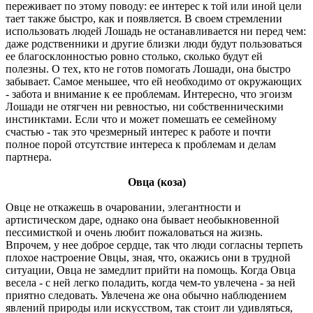
переживает по этому поводу: ее интерес к той или иной цели
тает также быстро, как и появляется. В своем стремлении
использовать людей Лошадь не останавливается ни перед чем:
даже родственники и другие близки люди будут пользоваться
ее благосклонностью ровно столько, сколько будут ей
полезны. О тех, кто не готов помогать Лошади, она быстро
забывает. Самое меньшее, что ей необходимо от окружающих
- забота и внимание к ее проблемам. Интересно, что эгоизм
Лошади не отягчен ни ревностью, ни собственническими
инстинктами. Если что и может помешать ее семейному
счастью - так это чрезмерный интерес к работе и почти
полное порой отсутствие интереса к проблемам и делам
партнера.
Овца (коза)
Овце не откажешь в очаровании, элегантности и
артистическом даре, однако она бывает необыкновенной
пессимисткой и очень любит пожаловаться на жизнь.
Впрочем, у нее доброе сердце, так что люди согласны терпеть
плохое настроение Овцы, зная, что, окажись они в трудной
ситуации, Овца не замедлит прийти на помощь. Когда Овца
весела - с ней легко поладить, когда чем-то увлечена - за ней
приятно следовать. Увлечена же она обычно наблюдением
явлений природы или искусством, так стоит ли удивляться,