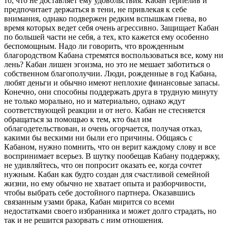
то, что не доставляет ему удовольствия. Кабан терпелив и
предпочитает держаться в тени, не привлекая к себе
внимания, однако подвержен редким вспышкам гнева, во
время которых ведет себя очень агрессивно. Защищает Кабан
по большей части не себя, а тех, кто кажется ему особенно
беспомощным. Надо ли говорить, что врожденным
благородством Кабана стремятся воспользоваться все, кому ни
лень? Кабан лишен эгоизма, но это не мешает заботиться о
собственном благополучии. Люди, рожденные в год Кабана,
любят деньги и обычно имеют неплохие финансовые запасы.
Конечно, они способны поддержать друга в трудную минуту
не только морально, но и материально, однако ждут
соответствующей реакции и от него. Кабан не стесняется
обращаться за помощью к тем, кто был им
облагодетельствован, и очень огорчается, получая отказ,
какими бы вескими ни были его причины. Общаясь с
Кабаном, нужно помнить, что он верит каждому слову и все
воспринимает всерьез. В шутку пообещав Кабану поддержку,
не удивляйтесь, что он попросит оказать ее, когда сочтет
нужным. Кабан как будто создан для счастливой семейной
жизни, но ему обычно не хватает опыта и разборчивости,
чтобы выбрать себе достойного партнера. Оказавшись
связанным узами брака, Кабан мирится со всеми
недостатками своего избранника и может долго страдать, но
так и не решится разорвать с ним отношения.