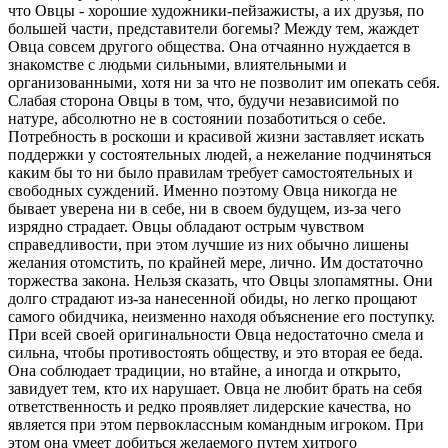
что Овцы - хорошие художники-пейзажисты, а их друзья, по
большей части, представители богемы? Между тем, жаждет
Овца совсем другого общества. Она отчаянно нуждается в
знакомстве с людьми сильными, влиятельными и
организованными, хотя ни за что не позволит им опекать себя.
Слабая сторона Овцы в том, что, будучи независимой по
натуре, абсолютно не в состоянии позаботиться о себе.
Потребность в роскоши и красивой жизни заставляет искать
поддержки у состоятельных людей, а нежелание подчиняться
каким бы то ни было правилам требует самостоятельных и
свободных суждений. Именно поэтому Овца никогда не
бывает уверена ни в себе, ни в своем будущем, из-за чего
изрядно страдает. Овцы обладают острым чувством
справедливости, при этом лучшие из них обычно лишены
желания отомстить, по крайней мере, лично. Им достаточно
торжества закона. Нельзя сказать, что Овцы злопамятны. Они
долго страдают из-за нанесенной обиды, но легко прощают
самого обидчика, неизменно находя объяснение его поступку.
При всей своей оригинальности Овца недостаточно смела и
сильна, чтобы противостоять обществу, и это вторая ее беда.
Она соблюдает традиции, но втайне, а иногда и открыто,
завидует тем, кто их нарушает. Овца не любит брать на себя
ответственность и редко проявляет лидерские качества, но
является при этом первоклассным командным игроком. При
этом она умеет добиться желаемого путем хитрого