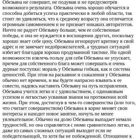
Обезьяна не совершит, не подумав и не предусмотрев
возможного результата. Обезьяна очень хорошо обучается и
способна добиться успеха практически в любой области, так
стоит ли удивляться, что к среднему возрасту она отличается
огромным самомнением и не признает никаких авторитетов.
Ничто не радует Обезьяну больше, чем ее собственные
победы, и она не нуждается в восхищении других, поскольку
хорошо знает себе цену. Обезьяна игнорирует критику в свой
адрес и не замечает недоброжелателей, а трудных ситуаций
избегает благодаря хорошо продуманной тактике. Ни одной
возможности извлечь пользу для себя Обезьяна не упускает,
причем для собственного блага может совершать и очень
дурные поступки: мораль у Обезьяны гибкая, как и система
ценностей. При этом на раскаяние и сожаления у Обезьяны
обычно нет времени, и вы будете напрасно взывать к ее
совести, надеясь наставить Обезьяну на путь исправления.
Обезьяна учится легко и с удовольствием, с одинаковым
успехом и легкостью усваивая знания на протяжении всей
жизни. При этом, достигнув в чем-то совершенства (или того,
что считает совершенством) Обезьяна в корне меняет свои
интересы и находит новое занятие, ничуть не менее
увлекательное. Обычно на долю Обезьяны выпадает немало
трудностей, но она справляется с ними сравнительно легко, и
даже из самых сложных ситуаций выходит если не
победительницей, то хотя бы не побежденной. Отношение к