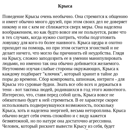
Крыса
Поведение Крысы очень необычно. Она стремится к общению
и имеет обычно много друзей, при этом своих дел не доверяет
никому и ни с кем не сближается сверх меры. Она наделена
воображением, но как будто вовсе им не пользуется, разве что
в тех случаях, когда нужно схитрить, чтобы подготовить
ловушку для кого-то более наивного. Крыса щедра и охотно
приходит на помощь, но при этом остается эгоисткой и не
делает ничего, что могло бы причинить ей неудобства. Глядя
на Крысу, сложно заподозрить ее в умении манипулировать
людьми, но именно так она обычно добивается желаемого.
Неутомимо изучая слабые стороны окружающих, Крыса к
каждому подбирает "ключик", который хранит в тайне до
поры до времени. Сбор компромата, шпионаж, интриги - для
Крысы это суровые будни. Знать все обо всех и держаться в
тени - вот тактика людей, родившихся в год этого животного.
Интересно, что, ставя перед собой цель, Крыса вовсе не
обязательно будет к ней стремиться. В ее характере скорее
использовать подвернувшуюся возможность, поскольку
Крыса, хоть и наделена энергией, весьма нетороплива. Крыса
обычно ведет себя очень спокойно и с виду кажется
безмятежной, но по натуре она достаточно агрессивна.
Человек, который рискнет вывести Крысу из себя, будет