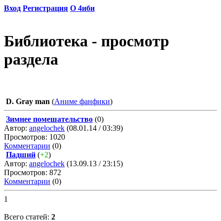
Вход
Регистрация
О 4иби
Библиотека - просмотр
раздела
D. Gray man
(
Аниме фанфики
)
Зимнее помешательство
(0)
Автор:
angelochek
(08.01.14 / 03:39)
Просмотров: 1020
Комментарии
(0)
Падший
(
+2
)
Автор:
angelochek
(13.09.13 / 23:15)
Просмотров: 872
Комментарии
(0)
1
Всего статей:
2