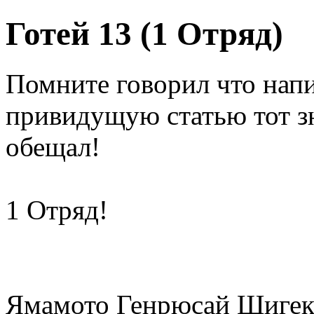
Готей 13 (1 Отряд)
Помните говорил что напи
привидущую статью тот зна
обещал!
1 Отряд!
Ямамото Генрюсай Шигек