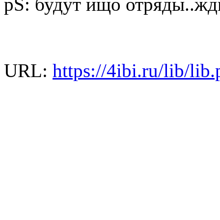
pS: будут ищо отряды..жд
URL:
https://4ibi.ru/lib/l