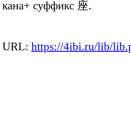
кана+ суффикс 座.
URL:
https://4ibi.ru/lib/l