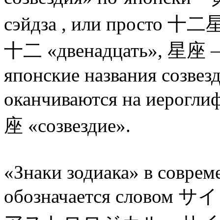
сэйдза , или просто 十二
十二 «двенадцать», 星座 – «
японские названия созвезд
оканчиваются на иерогли
座 «созвездие».
«Знаки зодиака» в соврем
обозначается словом サイン,