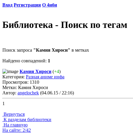
Вход
Регистрация
О 4иби
Библиотека - Поиск по тегам
Поиск запроса
"Камия Хироси"
в метках
Найдено совпадений:
1
Камия Хироси
(
+4
)
Категория:
Разная аниме инфа
Просмотров: 1310
Метки: Камия Хироси
Автор:
angelochek
(04.06.15 / 22:16)
1
Вернуться
К разделам библиотеки
На главную
На сайте: 2/42