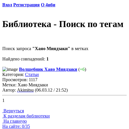
Вход
Регистрация
О 4иби
Библиотека - Поиск по тегам
Поиск запроса
"Хаяо Миядзаки"
в метках
Найдено совпадений:
1
Волшебник Хаяо Миядзаки
(
+6
)
Категория:
Статьи
Просмотров: 1117
Метки: Хаяо Миядзаки
Автор:
Akimitsu
(06.03.12 / 21:52)
1
Вернуться
К разделам библиотеки
На главную
На сайте: 0/35