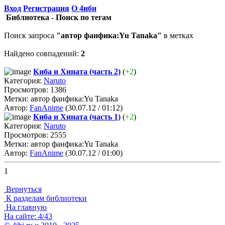
Вход
Регистрация
О 4иби
Библиотека - Поиск по тегам
Поиск запроса
"автор фанфика:Yu Tanaka"
в метках
Найдено совпадений:
2
Киба и Хината (часть 2)
(
+2
)
Категория:
Naruto
Просмотров: 1386
Метки: автор фанфика:Yu Tanaka
Автор:
FanAnime
(30.07.12 / 01:12)
Киба и Хината (часть 1)
(
+2
)
Категория:
Naruto
Просмотров: 2555
Метки: автор фанфика:Yu Tanaka
Автор:
FanAnime
(30.07.12 / 01:00)
1
Вернуться
К разделам библиотеки
На главную
На сайте: 4/43