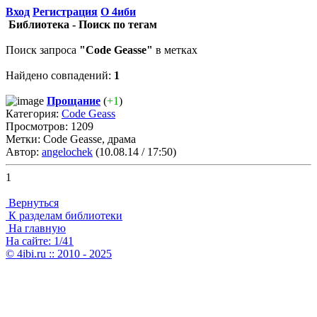
Вход
Регистрация
О 4иби
Библиотека - Поиск по тегам
Поиск запроса
"Code Geasse"
в метках
Найдено совпадений:
1
Прощание
(
+1
)
Категория:
Code Geass
Просмотров: 1209
Метки: Code Geasse, драма
Автор:
angelochek
(10.08.14 / 17:50)
1
Вернуться
К разделам библиотеки
На главную
На сайте: 1/41
© 4ibi.ru :: 2010 - 2025