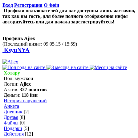
Вход
Регистрация
О 4иби
Профили пользователей для вас доступны лишь частично,
так как вы гость, для более полного отображения инфы
авторизуйтесь или для начала зарегистрируйтесь!
Профиль Ajiex
(Последний визит: 09.05.15 / 15:59)
KsyuNYA
Хотару
Пол: мужской
Логин:
Ajiex
Актив:
327 поинтов
Деньги:
118 йен
История нарушений
Анкета
Дневник
[2]
Друзья
[8]
Файлы
[0]
Подарки
[5]
Действия
[12]