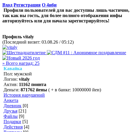
Вход
Регистрация
О 4иби
Профили пользователей для вас доступны лишь частично,
так как вы гость, для более полного отображения инфы
авторизуйтесь или для начала зарегистрируйтесь!
Профиль vitaly
(Последний визит: 03.08.26 / 05:12)
» Всего наград: 25
Кавайка
Пол: мужской
Логин:
vitaly
Актив:
11162 поинта
Деньги:
871762 йены
( + в банке: 10000000 йен)
История нарушений
Анкета
Дневник
[0]
Друзья
[21]
Файлы
[9]
Подарки
[5]
Действия
[4]