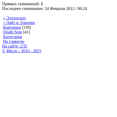
Прямых скачиваний:
1
Последнее скачивание: 24 Февраля 2012 / 06:24
« Элллллллл
» Лайт и Элрооро
Картинки
[150]
Death Note
[41]
Категории
На главную
На сайте: 2/35
© 4ibi.ru :: 2010 - 2025