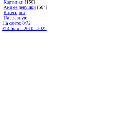
Картинки
[150]
Аниме девушки
[504]
Категории
На главную
На сайте: 0/72
© 4ibi.ru :: 2010 - 2025