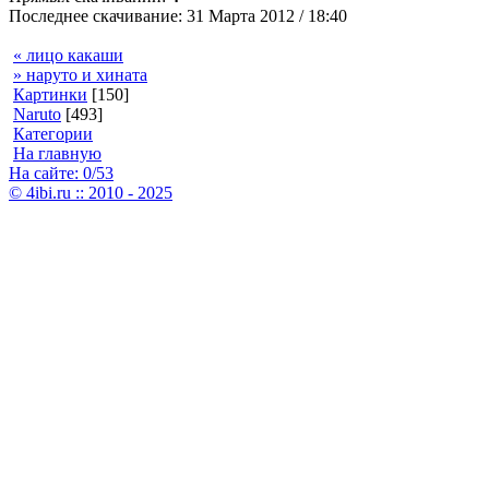
Последнее скачивание: 31 Марта 2012 / 18:40
« лицо какаши
» наруто и хината
Картинки
[150]
Naruto
[493]
Категории
На главную
На сайте: 0/53
© 4ibi.ru :: 2010 - 2025