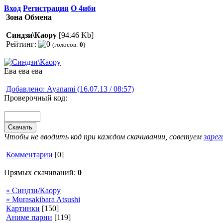
Вход
Регистрация
О 4иби
Зона Обмена
Синдзи\Каору
[94.46 Kb]
Рейтинг:
(голосов:
0
)
Ева ева ева
Добавлено: Ayanami (16.07.13 / 08:57)
Проверочный код:
Чтобы не вводить код при каждом скачивании, советуем
заре
Комментарии
[0]
Прямых скачиваний:
0
« Синдзи/Каору
» Murasakibara Atsushi
Картинки
[150]
Аниме парни
[119]