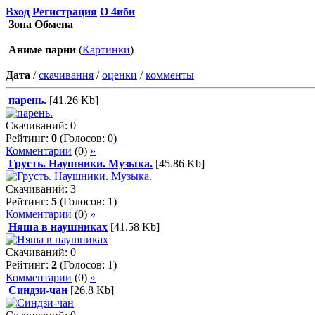
Вход
Регистрация
О 4иби
Зона Обмена
Аниме парни
(
Картинки
)
Дата
/
скачивания
/
оценки
/
комменты
парень.
[41.26 Kb]
Скачиваний: 0
Рейтинг:
0
(Голосов: 0)
Комментарии
(0)
»
Грусть. Наушники. Музыка.
[45.86 Kb]
Скачиваний: 3
Рейтинг:
5
(Голосов: 1)
Комментарии
(0)
»
Няша в наушниках
[41.58 Kb]
Скачиваний: 0
Рейтинг:
2
(Голосов: 1)
Комментарии
(0)
»
Синдзи-чан
[26.8 Kb]