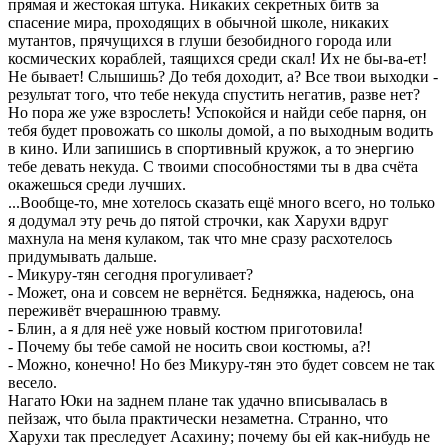
прямая и жестокая штука. Никаких секретных битв за
спасение мира, проходящих в обычной школе, никаких
мутантов, прячущихся в глуши безобидного города или
космических кораблей, таящихся среди скал! Их не бы-ва-ет!
Не бывает! Слышишь? До тебя доходит, а? Все твои выходки -
результат того, что тебе некуда спустить негатив, разве нет?
Но пора же уже взрослеть! Успокойся и найди себе парня, он
тебя будет провожать со школы домой, а по выходным водить
в кино. Или запишись в спортивный кружок, а то энергию
тебе девать некуда. С твоими способностями ты в два счёта
окажешься среди лучших.
...Вообще-то, мне хотелось сказать ещё много всего, но только
я додумал эту речь до пятой строчки, как Харухи вдруг
махнула на меня кулаком, так что мне сразу расхотелось
придумывать дальше.
- Микуру-тян сегодня прогуливает?
- Может, она и совсем не вернётся. Бедняжка, надеюсь, она
переживёт вчерашнюю травму.
- Блин, а я для неё уже новый костюм приготовила!
- Почему бы тебе самой не носить свои костюмы, а?!
- Можно, конечно! Но без Микуру-тян это будет совсем не так
весело.
Нагато Юки на заднем плане так удачно вписывалась в
пейзаж, что была практически незаметна. Странно, что
Харухи так преследует Асахину; почему бы ей как-нибудь не