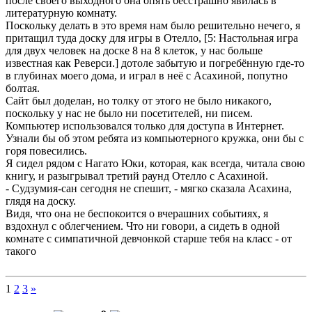
после своего выходного она опять бесстрашно явилась в
литературную комнату.
Поскольку делать в это время нам было решительно нечего, я
притащил туда доску для игры в Отелло, [5: Настольная игра
для двух человек на доске 8 на 8 клеток, у нас больше
известная как Реверси.] дотоле забытую и погребённую где-то
в глубинах моего дома, и играл в неё с Асахиной, попутно
болтая.
Сайт был доделан, но толку от этого не было никакого,
поскольку у нас не было ни посетителей, ни писем.
Компьютер использовался только для доступа в Интернет.
Узнали бы об этом ребята из компьютерного кружка, они бы с
горя повесились.
Я сидел рядом с Нагато Юки, которая, как всегда, читала свою
книгу, и разыгрывал третий раунд Отелло с Асахиной.
- Судзумия-сан сегодня не спешит, - мягко сказала Асахина,
глядя на доску.
Видя, что она не беспокоится о вчерашних событиях, я
вздохнул с облегчением. Что ни говори, а сидеть в одной
комнате с симпатичной девчонкой старше тебя на класс - от
такого
1
2
3
»