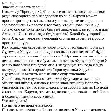
как парень.
Значит, он и есть парень!
Похоже, у "Бригады SOS" есть все шансы заполучить в свои
ряды ещё одного парня вдобавок ко мне. Харухи может
просто притащить к нам этого ученика, даже не спрашивая
его разрешения - просто из-за того, что он новенький. Да
только сам он тоже может быть не лыком шит, не то, что я или
Асахина. И что она тогда будет делать? Какой бы упорной не
была Харухи, человек, умеющий стоять на своём, её просто
проигнорирует.
Как только мы наберём нужное число участников, "Бригада
Судзумии Харухи опасных дел во имя спасения мира" будет
зарегистрирована как "сообщество". Признает нас школа или
нет, а только возиться с бумагами и делать чёрную работу всё
равно наверняка придётся мне! Следующие три года я буду
вынужден носить гордое имя "прислужника Харухи
Судзумии" и влачить жальчайшее существование.
Я ещё толком не думал о том, чем я буду заниматься после
окончания школы, однако я точно знал, что хочу попасть в
университет, так что мне следовало за собой следить. Но пока
я таскался за Харухи, эта мечта, похоже, становилась всё более
и более для меня недоступной.
Что же делать?
Но ничего не придумывалось.
Я знаю, мне следовало бы сопротивляться Харухи, заставить