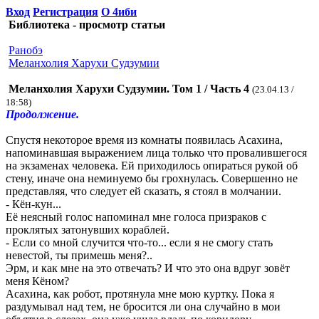
Вход
Регистрация
О 4иби
Библиотека - просмотр статьи
Ранобэ
Меланхолия Харухи Судзумии
Меланхолия Харухи Судзумии. Том 1 / Часть 4
(23.04.13 /
18:58)
Продолжение.
Спустя некоторое время из комнаты появилась Асахина,
напоминавшая выражением лица только что провалившегося
на экзаменах человека. Ей приходилось опираться рукой об
стену, иначе она неминуемо бы грохнулась. Совершенно не
представляя, что следует ей сказать, я стоял в молчании.
- Кён-кун...
Её неясный голос напоминал мне голоса призраков с
проклятых затонувших кораблей.
- Если со мной случится что-то... если я не смогу стать
невестой, ты примешь меня?..
Эрм, и как мне на это отвечать? И что это она вдруг зовёт
меня Кёном?
Асахина, как робот, протянула мне мою куртку. Пока я
раздумывал над тем, не бросится ли она случайно в мои