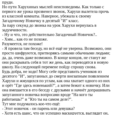
пруди.
Но пути Харухиных мыслей неисповедимы. Как только с
первого же урока прозвенел звонок, Харухи вылетела прочь
из классной комнаты. Наверное, убежала к своему
Загадочному Новичку в десятый "И" класс.
За пару секунд до звонка на урок Харухи вернулась в
задумчивости.
- Ну и что, это действительно Загадочный Новичок?..
- Хмм... как-то не похоже.
Разумеется, не похоже!
- Я провела там беседу, но всё ещё не уверена. Возможно, они
просто шифруются, притворяясь самыми обычными людьми;
да, да, очень даже возможно. В конце концов, не станут же
они раскрывать себя в тот же день, как переводятся в новую
школу. На следующей перемене пойду спрошу снова.
Будь добра, не ходи! Могу себе представить учеников из
десятого "И", запуганных до смерти внезапным появлением
Харухи и жмущихся по углам, как она хватает одного из них
и орёт "Где здесь новенький?", а затем бежит к новичку. Или
она вмешается в его беседу с друзьями и начнёт допрашивать
запуганного новичка вопросами вроде "На кого ты
работаешь?" и "Кто ты на самом деле?".
Тут мне подумалось кое-что ещё:
- Этот новичок - он парень или девушка?
- Хотя есть шанс, что он успешно маскируется, выглядит он,