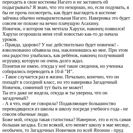
переодеть в свои костюмы Нагато и не заставить ей
подыгрывать? Я знаю, что это нехорошо, но, если подумать, я
бы не прочь посмотреть, как будет выглядеть в костюме
зайчика обычно невыразительная Нагато. Наверняка это будет
совсем не похоже на вечно плачущую Асахину.
Новичок, о котором так мечтала Харухи, наконец появился!
Харухи огорошила меня этой новостью как-то до начала
уроков.
- Правда, здорово? У нас действительно будет новичок! -
взволнованно объявила она, наклонившись ко мне. При этом
она радостно улыбалась, как ребёнок, наконец получивший
игрушку, которую он очень долго ждал.
Понятия не имею, откуда у неё такие сведения, но ученика
собирались переводить в 10-й "И".
- Такое случается раз в жизни. Печально, конечно, что он
попадёт в соседний класс, но это наверняка Загадочный
Новичок, сомнений тут быть не может!
Ты его даже не видела, откуда ж ты уверена, что он
загадочный?
- А я что, ещё не говорила? Подавляющее большинство
переводящихся из школы в школу посреди учебного года - не
совсем обычные люди.
Боже мой, откуда такая статистика? Наверное, это и есть самая
большая загадка. Если всякий, кто меняет школу в мае месяце,
необычен, то Загадочных Новичков по всей Японии - пруд