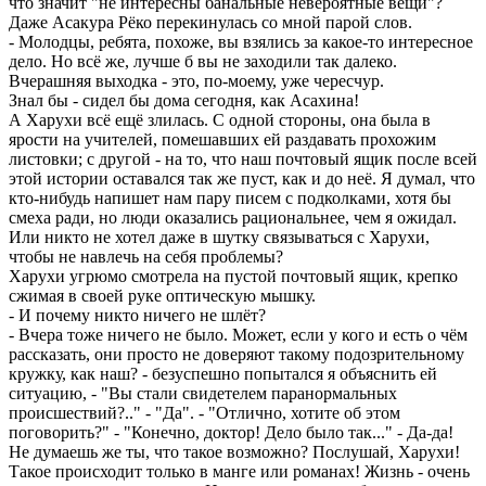
что значит "не интересны банальные невероятные вещи"?
Даже Асакура Рёко перекинулась со мной парой слов.
- Молодцы, ребята, похоже, вы взялись за какое-то интересное
дело. Но всё же, лучше б вы не заходили так далеко.
Вчерашняя выходка - это, по-моему, уже чересчур.
Знал бы - сидел бы дома сегодня, как Асахина!
А Харухи всё ещё злилась. С одной стороны, она была в
ярости на учителей, помешавших ей раздавать прохожим
листовки; с другой - на то, что наш почтовый ящик после всей
этой истории оставался так же пуст, как и до неё. Я думал, что
кто-нибудь напишет нам пару писем с подколками, хотя бы
смеха ради, но люди оказались рациональнее, чем я ожидал.
Или никто не хотел даже в шутку связываться с Харухи,
чтобы не навлечь на себя проблемы?
Харухи угрюмо смотрела на пустой почтовый ящик, крепко
сжимая в своей руке оптическую мышку.
- И почему никто ничего не шлёт?
- Вчера тоже ничего не было. Может, если у кого и есть о чём
рассказать, они просто не доверяют такому подозрительному
кружку, как наш? - безуспешно попытался я объяснить ей
ситуацию, - "Вы стали свидетелем паранормальных
происшествий?.." - "Да". - "Отлично, хотите об этом
поговорить?" - "Конечно, доктор! Дело было так..." - Да-да!
Не думаешь же ты, что такое возможно? Послушай, Харухи!
Такое происходит только в манге или романах! Жизнь - очень