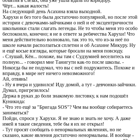
объятия в слезах, она уже ушла вдаль по коридору.
Чёрт... какая жалость!
На следующий день Асахина взяла выходной.
Харухи и без того была достаточно популярной, но после этой
истории с девочками-зайчиками о ней и её эксцентричности
школьники стали слагать легенды. Не то чтобы меня это особо
беспокоило, конечно; я не в ответе за ребячества Харухи! Что
меня действительно волновало, так это то, что из-за неё по
школе начали расползаться сплетни и об Асахине Микуру. Ну
и ещё косые взгляды, которые бросали на меня повсюду.
- Слушай, Кён... похоже, вы там с Судзумией веселитесь на
полную... - говорил мне Танигути как-то после школы. -
Никогда бы не подумал, что вы с ней подружитесь. Похоже и
вправду, в мире нет ничего невозможного!
Ай, отвянь!
- Ну я вчера и удивился! Иду домой, а тут - девчонки-зайчики.
Думал, пригрезилось!
Держа в руках до боли знакомую листовку, к нам подошёл
Куникида:
- Что это ещё за "Бригада SOS"? Чем вы вообще собираетесь
заниматься?
Пойди, спроси у Харухи. Я не знаю и знать не хочу. А даже
имей я такие сведения, тебе бы я их не открыл!
- Тут просят сообщать о ненормальных явлениях, но не
сказано, какие явления достаточно ненормальны. И вообще -