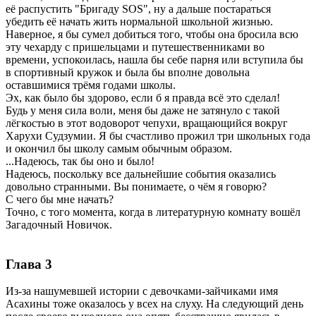
её распустить "Бригаду SOS", ну а дальше постараться
убедить её начать жить нормальной школьной жизнью.
Наверное, я бы сумел добиться того, чтобы она бросила всю
эту чехарду с пришельцами и путешественниками во
времени, успокоилась, нашла бы себе парня или вступила бы
в спортивный кружок и была бы вполне довольна
оставшимися трёмя годами школы.
Эх, как было бы здорово, если б я правда всё это сделал!
Будь у меня сила воли, меня бы даже не затянуло с такой
лёгкостью в этот водоворот чепухи, вращающийся вокруг
Харухи Судзумии. Я бы счастливо прожил три школьных года
и окончил бы школу самым обычным образом.
...Надеюсь, так бы оно и было!
Надеюсь, поскольку все дальнейшие события оказались
довольно странными. Вы понимаете, о чём я говорю?
С чего бы мне начать?
Точно, с того момента, когда в литературную комнату вошёл
Загадочный Новичок.
Глава 3
Из-за нашумевшей истории с девочками-зайчиками имя
Асахины тоже оказалось у всех на слуху. На следующий день