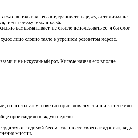
о кто-то выталкивал его внутренности наружу, оптимизма не
я, почти беззвучных просьб.
 сильно вас выматывает, не стоило использовать ее, я бы смог
худое лицо словно таяло в утреннем розоватом мареве.
лазами и не искусанный рот, Кисаме назвал его вполне
лый, на несколько мгновений приваливался спиной к стене или
вообще происходили каждую неделю.
 сердился от видимой бессмысленности своего «задания», ведь
олнения миссий.