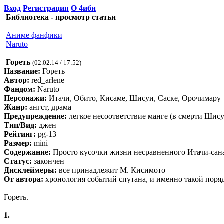
Вход
Регистрация
О 4иби
Библиотека - просмотр статьи
Аниме фанфики
Naruto
Гореть
(02.02.14 / 17:52)
Название:
Гореть
Автор:
red_arlene
Фандом:
Naruto
Персонажи:
Итачи, Обито, Кисаме, Шисуи, Саске, Орочимару
Жанр:
ангст, драма
Предупреждение:
легкое несоответствие манге (в смерти Шис
Тип/Вид:
джен
Рейтинг:
pg-13
Размер:
mini
Содержание:
Просто кусочки жизни несравненного Итачи-сана. 
Статус:
закончен
Дисклеймеры:
все принадлежит М. Кисимото
От автора:
хронология событий спутана, и именно такой поря
Гореть.
1.