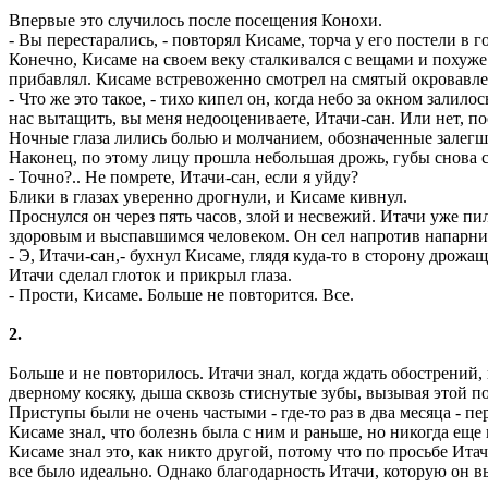
Впервые это случилось после посещения Конохи.
- Вы перестарались, - повторял Кисаме, торча у его постели в 
Конечно, Кисаме на своем веку сталкивался с вещами и похуже 
прибавлял. Кисаме встревоженно смотрел на смятый окровавлен
- Что же это такое, - тихо кипел он, когда небо за окном зали
нас вытащить, вы меня недооцениваете, Итачи-сан. Или нет, п
Ночные глаза лились болью и молчанием, обозначенные залегши
Наконец, по этому лицу прошла небольшая дрожь, губы снова с
- Точно?.. Не помрете, Итачи-сан, если я уйду?
Блики в глазах уверенно дрогнули, и Кисаме кивнул.
Проснулся он через пять часов, злой и несвежий. Итачи уже пи
здоровым и выспавшимся человеком. Он сел напротив напарни
- Э, Итачи-сан,- бухнул Кисаме, глядя куда-то в сторону дрожа
Итачи сделал глоток и прикрыл глаза.
- Прости, Кисаме. Больше не повторится. Все.
2.
Больше и не повторилось. Итачи знал, когда ждать обострений,
дверному косяку, дыша сквозь стиснутые зубы, вызывая этой п
Приступы были не очень частыми - где-то раз в два месяца - 
Кисаме знал, что болезнь была с ним и раньше, но никогда еще
Кисаме знал это, как никто другой, потому что по просьбе Ита
все было идеально. Однако благодарность Итачи, которую он 