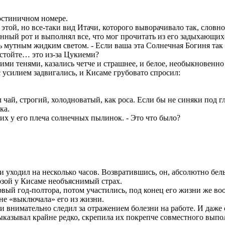
гостиничном номере.
этой, но все-таки вид Итачи, которого выворачивало так, словн
ный рот и выполнял все, что мог прочитать из его задыхающихс
лось мутным жидким светом. - Если ваша эта Солнечная Богиня так
остойте… это из-за Цукиеми?
ми тенями, казались четче и страшнее, и белое, необыкновенно 
 усилием задвигались, и Кисаме грубовато спросил:
л чай, строгий, холодноватый, как роса. Если бы не синяки под г
ка.
щих у его плеча солнечных пылинок. - Это что было?
 и уходил на несколько часов. Возвратившись, он, абсолютно бе
озой у Кисаме необъяснимый страх.
первый год-полтора, потом участились, под конец его жизни же 
 не «выключала» его из жизни.
чи внимательно следил за отражением болезни на работе. И даже
выказывал крайне редко, скрепила их покрепче совместного вып