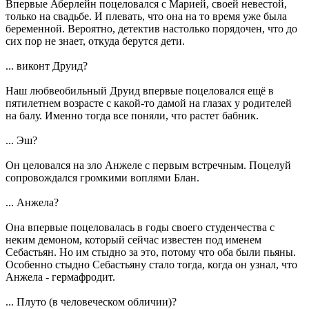
Впервые Аберлейн поцеловался с Марией, своей невестой,
только на свадьбе. И плевать, что она на то время уже была
беременной. Вероятно, детектив настолько порядочен, что до
сих пор не знает, откуда берутся дети.
... виконт Друид?
Наш любвеобильный Друид впервые поцеловался ещё в
пятилетнем возрасте с какой-то дамой на глазах у родителей
на балу. Именно тогда все поняли, что растет бабник.
... Эш?
Он целовался на зло Анжеле с первым встречным. Поцелуй
сопровождался громкими воплями Блан.
... Анжела?
Она впервые поцеловалась в годы своего студенчества с
неким демоном, который сейчас известен под именем
Себастьян. Но им стыдно за это, потому что оба были пьяны.
Особенно стыдно Себастьяну стало тогда, когда он узнал, что
Анжела - гермафродит.
... Плуто (в человеческом обличии)?