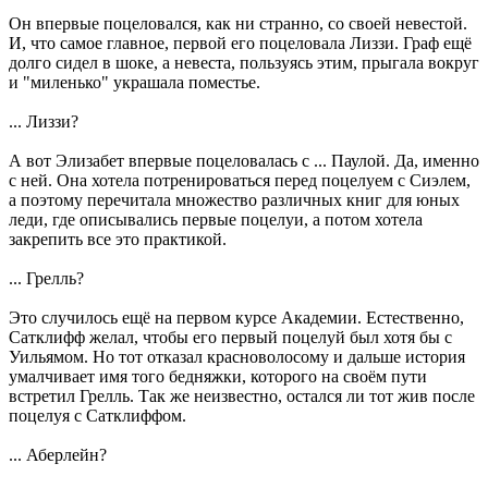
Он впервые поцеловался, как ни странно, со своей невестой.
И, что самое главное, первой его поцеловала Лиззи. Граф ещё
долго сидел в шоке, а невеста, пользуясь этим, прыгала вокруг
и "миленько" украшала поместье.
... Лиззи?
А вот Элизабет впервые поцеловалась с ... Паулой. Да, именно
с ней. Она хотела потренироваться перед поцелуем с Сиэлем,
а поэтому перечитала множество различных книг для юных
леди, где описывались первые поцелуи, а потом хотела
закрепить все это практикой.
... Грелль?
Это случилось ещё на первом курсе Академии. Естественно,
Сатклифф желал, чтобы его первый поцелуй был хотя бы с
Уильямом. Но тот отказал красноволосому и дальше история
умалчивает имя того бедняжки, которого на своём пути
встретил Грелль. Так же неизвестно, остался ли тот жив после
поцелуя с Сатклиффом.
... Аберлейн?