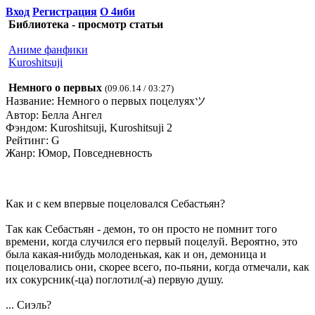
Вход
Регистрация
О 4иби
Библиотека - просмотр статьи
Аниме фанфики
Kuroshitsuji
Немного о первых
(09.06.14 / 03:27)
Название: Немного о первых поцелуяхツ
Автор: Белла Ангел
Фэндом: Kuroshitsuji, Kuroshitsuji 2
Рейтинг: G
Жанр: Юмор, Повседневность
Как и с кем впервые поцеловался Себастьян?
Так как Себастьян - демон, то он просто не помнит того
времени, когда случился его первый поцелуй. Вероятно, это
была какая-нибудь молоденькая, как и он, демоница и
поцеловались они, скорее всего, по-пьяни, когда отмечали, как
их сокурсник(-ца) поглотил(-а) первую душу.
... Сиэль?