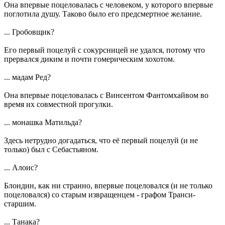
Она впервые поцеловалась с человеком, у которого впервые
поглотила душу. Таково было его предсмертное желание.
... Гробовщик?
Его первый поцелуй с сокурсницей не удался, потому что
прервался диким и почти гомерическим хохотом.
... мадам Ред?
Она впервые поцеловалась с Винсентом Фантомхайвом во
время их совместной прогулки.
... монашка Матильда?
Здесь нетрудно догадаться, что её первый поцелуй (и не
только) был с Себастьяном.
... Алоис?
Блондин, как ни странно, впервые поцеловался (и не только
поцеловался) со старым извращенцем - графом Транси-
старшим.
... Танака?