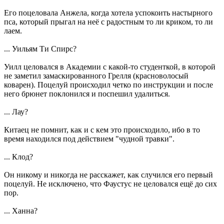
Его поцеловала Анжела, когда хотела успокоить настырного
пса, который прыгал на неё с радостным то ли криком, то ли
лаем.
... Уильям Ти Спирс?
Уилл целовался в Академии с какой-то студенткой, в которой
не заметил замаскированного Грелля (красноволосый
коварен). Поцелуй происходил четко по инструкции и после
него брюнет поклонился и поспешил удалиться.
... Лау?
Китаец не помнит, как и с кем это происходило, ибо в то
время находился под действием "чудной травки".
... Клод?
Он никому и никогда не расскажет, как случился его первый
поцелуй. Не исключено, что Фаустус не целовался ещё до сих
пор.
... Ханна?